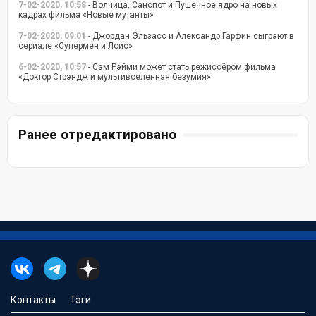
7-02-2020, 10:58
- Волчица, Санспот и Пушечное ядро на новых
кадрах фильма «Новые мутанты»
7-02-2020, 09:01
- Джордан Эльзасс и Александр Гарфин сыграют в
сериале «Супермен и Лоис»
6-02-2020, 10:57
- Сэм Рэйми может стать режиссёром фильма
«Доктор Стрэндж и мультивселенная безумия»
Ранее отредактировано
Контакты
Тэги