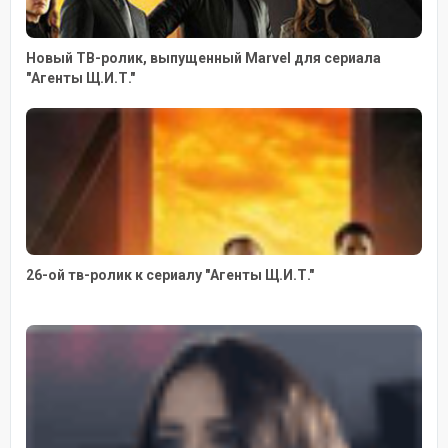
Новый ТВ-ролик, выпущенный Marvel для сериала
"Агенты Щ.И.Т."
26-ой тв-ролик к сериалу "Агенты Щ.И.Т."