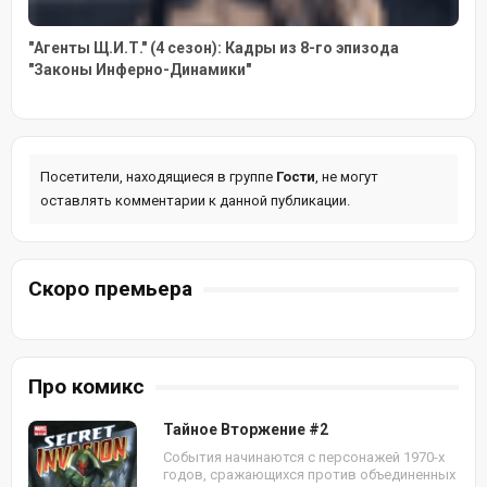
"Агенты Щ.И.Т." (4 сезон): Кадры из 8-го эпизода
"Законы Инферно-Динамики"
Посетители, находящиеся в группе
Гости
, не могут
оставлять комментарии к данной публикации.
Скоро премьера
Про комикс
Тайное Вторжение #2
События начинаются с персонажей 1970-х
годов, сражающихся против объединенных