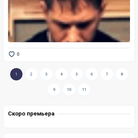
0
1
2
3
4
5
6
7
8
9
10
11
Скоро премьера