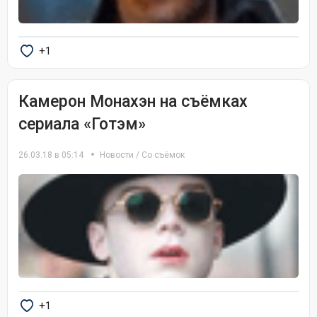
+1
Камерон Монахэн на съёмках
сериала «Готэм»
26.03.18 в 05:14
Новости
/
Со съёмок
+1