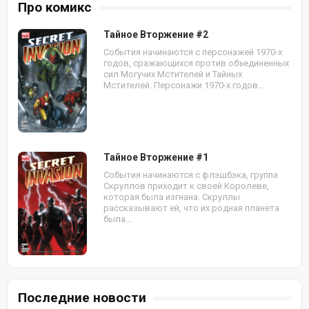
Про комикс
Тайное Вторжение #2
События начинаются с персонажей 1970-х
годов, сражающихся против объединенных
сил Могучих Мстителей и Тайных
Мстителей. Персонажи 1970-х годов...
Тайное Вторжение #1
События начинаются с флэшбэка, группа
Скруллов приходит к своей Королеве,
которая была изгнана. Скруллы
рассказывают ей, что их родная планета
была...
Последние новости