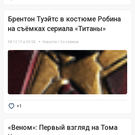
Брентон Туэйтс в костюме Робина
на съёмках сериала «Титаны»
08.12.17 в 02:00
Новости
/
Со съёмок
+1
«Веном»: Первый взгляд на Тома