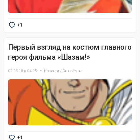
+1
Первый взгляд на костюм главного
героя фильма «Шазам!»
02.03.18 в 04:25
Новости
/
Со съёмок
+1