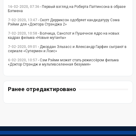
16-02-2020, 07:36
- Первый взгляд на Роберта Паттинсона в образе
Бэтмена
7-02-2020, 13:47
- Скотт Дерриксон одобряет кандидатуру Сэма
Рэйми для «Доктора Стрэнджа 2»
7-02-2020, 10:58
- Волчица, Санспот и Пушечное ядро на новых
кадрах фильма «Новые мутанты»
7-02-2020, 09:01
- Джордан Эльзасс и Александр Гарфин сыграют в
сериале «Супермен и Лоис»
6-02-2020, 10:57
- Сэм Рэйми может стать режиссёром фильма
«Доктор Стрэндж и мультивселенная безумия»
Ранее отредактировано