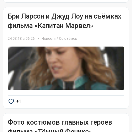
Бри Ларсон и Джуд Лоу на съёмках
фильма «Капитан Марвел»
24.03.18 в 06:26
Новости
/
Со съёмок
+1
Фото костюмов главных героев
фильма «Тёмный Феникс»