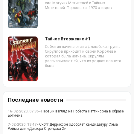
сил Могучих Мстителей и Тайных
Мстителей. Персонажи 1970-х годов...
Тайное Вторжение #1
События начинаются с флэшбэка, группа
Скруллов приходит к своей Королеве,
которая была изгнана. Скруллы
рассказывают ей, что их родная планета
была...
Последние новости
16-02-2020, 07:36
- Первый взгляд на Роберта Паттинсона в образе
Бэтмена
7-02-2020, 13:47
- Скотт Дерриксон одобряет кандидатуру Сэма
Рэйми для «Доктора Стрэнджа 2»