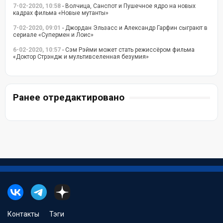
7-02-2020, 10:58
- Волчица, Санспот и Пушечное ядро на новых
кадрах фильма «Новые мутанты»
7-02-2020, 09:01
- Джордан Эльзасс и Александр Гарфин сыграют в
сериале «Супермен и Лоис»
6-02-2020, 10:57
- Сэм Рэйми может стать режиссёром фильма
«Доктор Стрэндж и мультивселенная безумия»
Ранее отредактировано
Контакты
Тэги