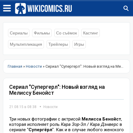
Сериалы
Фильмы
Со съёмок
Кастинг
Мультипликация
Трейлеры
Игры
Главная
»
Новости
» Сериал "Супергерл": Новый взгляд на Мелиссу Бенойст
Сериал "Супергерл": Новый взгляд на
Мелиссу Бенойст
21.08.15 в 08:38
Новости
Три новых фотографии с актрисой
Мелисса Бенойст
,
которая исполняет роль
Кара Зор-Эл / Кара Дэнверс
в
сериале "
Супергёрл
". Как и в случае любого женского