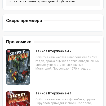
оставлять комментарии к данной публикации.
Скоро премьера
Про комикс
Тайное Вторжение #2
События начинаются с персонажей 1970-х
годов, сражающихся против объединенных
сил Могучих Мстителей и Тайных
Мстителей. Персонажи 1970-х годов...
Тайное Вторжение #1
События начинаются с флэшбэка, группа
Скруллов приходит к своей Королеве,