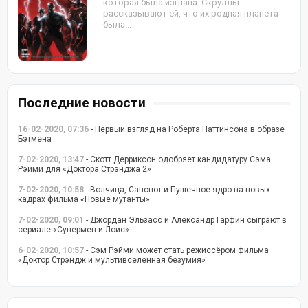
которая была изгнана. Скруллы
рассказывают ей, что их родная планета
была...
Последние новости
16-02-2020, 07:36
- Первый взгляд на Роберта Паттинсона в образе
Бэтмена
7-02-2020, 13:47
- Скотт Дерриксон одобряет кандидатуру Сэма
Рэйми для «Доктора Стрэнджа 2»
7-02-2020, 10:58
- Волчица, Санспот и Пушечное ядро на новых
кадрах фильма «Новые мутанты»
7-02-2020, 09:01
- Джордан Эльзасс и Александр Гарфин сыграют в
сериале «Супермен и Лоис»
6-02-2020, 10:57
- Сэм Рэйми может стать режиссёром фильма
«Доктор Стрэндж и мультивселенная безумия»