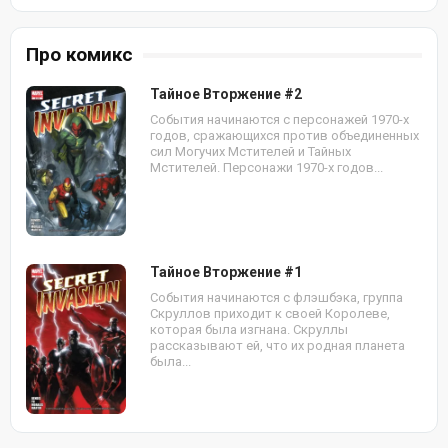
Про комикс
Тайное Вторжение #2
События начинаются с персонажей 1970-х
годов, сражающихся против объединенных
сил Могучих Мстителей и Тайных
Мстителей. Персонажи 1970-х годов...
Тайное Вторжение #1
События начинаются с флэшбэка, группа
Скруллов приходит к своей Королеве,
которая была изгнана. Скруллы
рассказывают ей, что их родная планета
была...