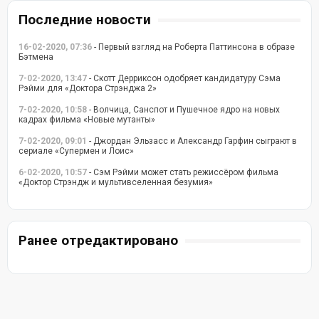
Последние новости
16-02-2020, 07:36
- Первый взгляд на Роберта Паттинсона в образе
Бэтмена
7-02-2020, 13:47
- Скотт Дерриксон одобряет кандидатуру Сэма
Рэйми для «Доктора Стрэнджа 2»
7-02-2020, 10:58
- Волчица, Санспот и Пушечное ядро на новых
кадрах фильма «Новые мутанты»
7-02-2020, 09:01
- Джордан Эльзасс и Александр Гарфин сыграют в
сериале «Супермен и Лоис»
6-02-2020, 10:57
- Сэм Рэйми может стать режиссёром фильма
«Доктор Стрэндж и мультивселенная безумия»
Ранее отредактировано