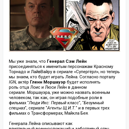
Мы уже знали, что
Генерал Сэм Лейн
присоединяться к именитым персонажам Красному
Торнадо и ЛайвВайру в сериале «Супергёрл», но теперь
мы знаем, кто будет играть Лейна. Согласно порталу
IGN
, актёр
Гленн Моршауэр
будет исполнять
роль отца Лоис и Люси Лейн в данном
сериале. Моршауэра, уже можно назвать военным
человеком, так как, он играя подобные роли в
фильмах "
Люди Икс: Первый класс
", "
Безумный
спецназ
", сериале "
Агенты Щ.И.Т.
" и в первых трех
фильмах о Трансформерах, Майкла Бея.
Генерала Лейна описывают как
влиятельный военнослужащий и заботливый отец