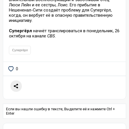
Люси Лейн и ее сестры, Лоис. Его прибытие в
Нешененал-Сити создаёт проблему для Супергёрл,
когда,
он
вербует
её в опасную правительственную
инициативу.
Супергёрл
начнёт транслироваться в понедельник, 26
октября на канале
CBS
.
Супергёрл
0
Если вы нашли ошибку в тексте, Выделите её и нажмите Ctrl +
Enter