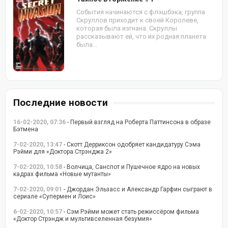
События начинаются с флэшбэка, группа
Скруллов приходит к своей Королеве,
которая была изгнана. Скруллы
рассказывают ей, что их родная планета
была...
Последние новости
16-02-2020, 07:36
- Первый взгляд на Роберта Паттинсона в образе
Бэтмена
7-02-2020, 13:47
- Скотт Дерриксон одобряет кандидатуру Сэма
Рэйми для «Доктора Стрэнджа 2»
7-02-2020, 10:58
- Волчица, Санспот и Пушечное ядро на новых
кадрах фильма «Новые мутанты»
7-02-2020, 09:01
- Джордан Эльзасс и Александр Гарфин сыграют в
сериале «Супермен и Лоис»
6-02-2020, 10:57
- Сэм Рэйми может стать режиссёром фильма
«Доктор Стрэндж и мультивселенная безумия»