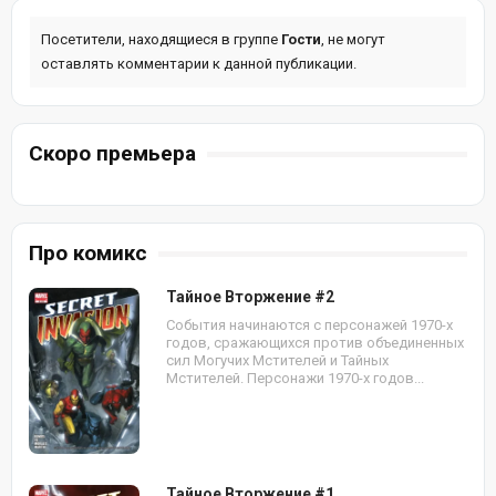
Посетители, находящиеся в группе
Гости
, не могут
оставлять комментарии к данной публикации.
Скоро премьера
Про комикс
Тайное Вторжение #2
События начинаются с персонажей 1970-х
годов, сражающихся против объединенных
сил Могучих Мстителей и Тайных
Мстителей. Персонажи 1970-х годов...
Тайное Вторжение #1