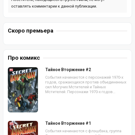
оставлять комментарии к данной публикации.
Скоро премьера
Про комикс
Тайное Вторжение #2
События начинаются с персонажей 1970-х
годов, сражающихся против объединенных
сил Могучих Мстителей и Тайных
Мстителей. Персонажи 1970-х годов...
Тайное Вторжение #1
События начинаются с флэшбэка, группа