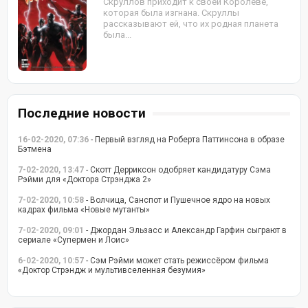
Скруллов приходит к своей Королеве,
которая была изгнана. Скруллы
рассказывают ей, что их родная планета
была...
Последние новости
16-02-2020, 07:36
- Первый взгляд на Роберта Паттинсона в образе
Бэтмена
7-02-2020, 13:47
- Скотт Дерриксон одобряет кандидатуру Сэма
Рэйми для «Доктора Стрэнджа 2»
7-02-2020, 10:58
- Волчица, Санспот и Пушечное ядро на новых
кадрах фильма «Новые мутанты»
7-02-2020, 09:01
- Джордан Эльзасс и Александр Гарфин сыграют в
сериале «Супермен и Лоис»
6-02-2020, 10:57
- Сэм Рэйми может стать режиссёром фильма
«Доктор Стрэндж и мультивселенная безумия»