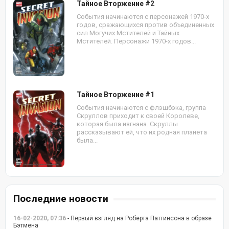
Тайное Вторжение #2
События начинаются с персонажей 1970-х
годов, сражающихся против объединенных
сил Могучих Мстителей и Тайных
Мстителей. Персонажи 1970-х годов...
Тайное Вторжение #1
События начинаются с флэшбэка, группа
Скруллов приходит к своей Королеве,
которая была изгнана. Скруллы
рассказывают ей, что их родная планета
была...
Последние новости
16-02-2020, 07:36
- Первый взгляд на Роберта Паттинсона в образе
Бэтмена