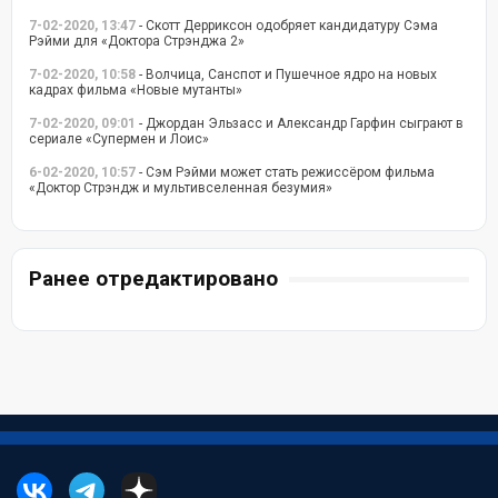
7-02-2020, 13:47
- Скотт Дерриксон одобряет кандидатуру Сэма
Рэйми для «Доктора Стрэнджа 2»
7-02-2020, 10:58
- Волчица, Санспот и Пушечное ядро на новых
кадрах фильма «Новые мутанты»
7-02-2020, 09:01
- Джордан Эльзасс и Александр Гарфин сыграют в
сериале «Супермен и Лоис»
6-02-2020, 10:57
- Сэм Рэйми может стать режиссёром фильма
«Доктор Стрэндж и мультивселенная безумия»
Ранее отредактировано