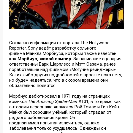
Согласно информации от портала The Hollywood
Reporter, Sony ведёт разработку сольного
фильма Майкла Морбиуса, который также известен
как
Морбиус, живой вампир
. За написание сценария
ответственны Барк Шарплесс и Мэтт Сазама, ранее
поработавшие над фильмом «Могучие рейнджеры».
Каких-либо других подробностей о проекте пока нету,
но будем надеяться, что в скором времени они
обязательно появятся.
Морбиус дебютировал в 1971 году на страницах
комикса
The Amazing Spider-Man
#101, в то время как
авторами персонажа являются Рой Томас и Гил Кейн.
Майкл был хорошим учёный, который страдал от
редкого заболевания крови. Он
предпринимал попытки излечиться, однако
заболевания только ухудшалось. Однажды он