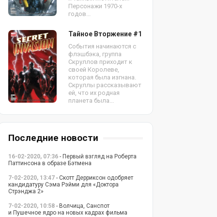
Персонажи 1970-х
годов...
Тайное Вторжение #1
События начинаются с
флэшбэка, группа
Скруллов приходит к
своей Королеве,
которая была изгнана.
Скруллы рассказывают
ей, что их родная
планета была...
Последние новости
16-02-2020, 07:36
- Первый взгляд на Роберта
Паттинсона в образе Бэтмена
7-02-2020, 13:47
- Скотт Дерриксон одобряет
кандидатуру Сэма Рэйми для «Доктора
Стрэнджа 2»
7-02-2020, 10:58
- Волчица, Санспот
и Пушечное ядро на новых кадрах фильма