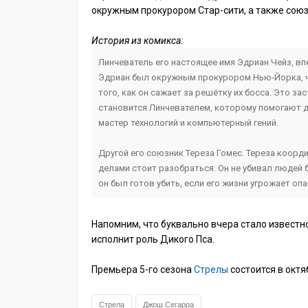
окружным прокурором Стар-сити, а также сою
История из комикса:
Линчеватель его настоящее имя Эдриан Чейз, в
Эдриан был окружным прокурором Нью-Йорка, чь
того, как он сажает за решётку их босса. Это з
становится Линчевателем, которому помогают д
мастер технологий и компьютерный гений.
Другой его союзник Тереза Гомес. Тереза коорд
делами стоит разобраться. Он не убивал людей 
он был готов убить, если его жизни угрожает оп
Напомним, что буквально вчера стало известно
исполнит роль Дикого Пса.
Премьера 5-го сезона
Стрелы
состоится в октя
Стрела
Джош Сегарра