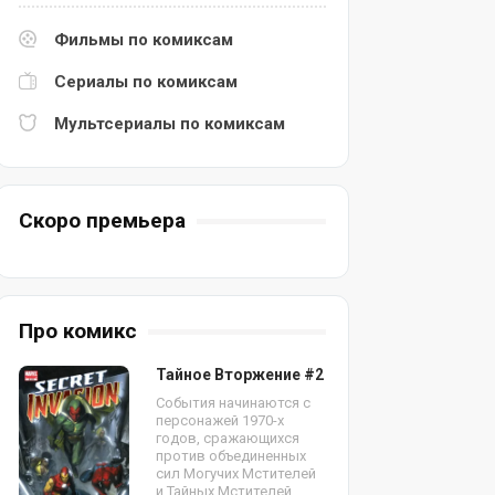
Фильмы по комиксам
Сериалы по комиксам
Мультсериалы по комиксам
Скоро премьера
Про комикс
Тайное Вторжение #2
События начинаются с
персонажей 1970-х
годов, сражающихся
против объединенных
сил Могучих Мстителей
и Тайных Мстителей.