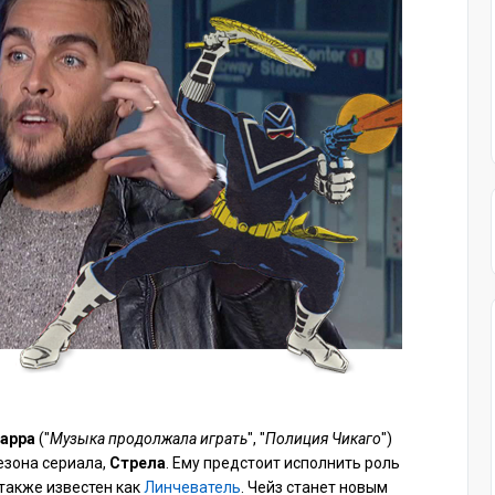
арра
("
Музыка продолжала играть
", "
Полиция Чикаго
")
езона сериала,
Стрела
. Ему предстоит исполнить роль
 также известен как
Линчеватель
. Чейз станет новым