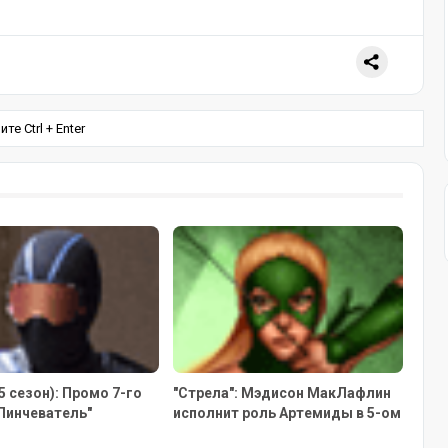
е Ctrl + Enter
(5 сезон): Промо 7-го
"Стрела": Мэдисон МакЛафлин
Линчеватель"
исполнит роль Артемиды в 5-ом
сезоне