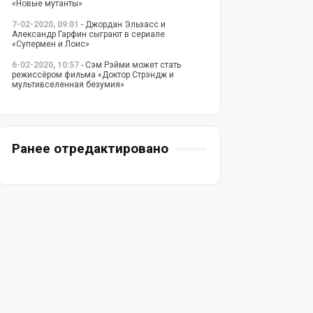
«Новые мутанты»
7-02-2020, 09:01
- Джордан Эльзасс и
Александр Гарфин сыграют в сериале
«Супермен и Лоис»
6-02-2020, 10:57
- Сэм Рэйми может стать
режиссёром фильма «Доктор Стрэндж и
мультивселенная безумия»
Ранее отредактировано