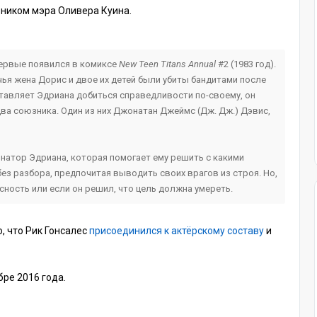
зником мэра Оливера Куина.
первые появился в комиксе
New Teen Titans Annual
#2 (1983 год).
я жена Дорис и двое их детей были убиты бандитами после
аставляет Эдриана добиться справедливости по-своему, он
ва союзника. Один из них Джонатан Джеймс (Дж. Дж.) Дэвис,
инатор Эдриана, которая помогает ему решить с какими
без разбора, предпочитая выводить своих врагов из строя. Но,
асность или если он решил, что цель должна умереть.
, что Рик Гонсалес
присоединился к актёрскому составу
и
бре 2016 года.