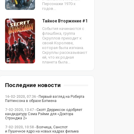
Персонажи 1970-х
годов...
Тайное Вторжение #1
События начинаются с
флэшбэка, группа
Скруллов приходит к
своей Королеве,
которая была изгнана.
Скруллы рассказывают
ей, что их родная
планета была...
Последние новости
16-02-2020, 07:36
- Первый взгляд на Роберта
Паттинсона в образе Бэтмена
7-02-2020, 13:47
- Скотт Дерриксон одобряет
кандидатуру Сэма Рэйми для «Доктора
Стрэнджа 2»
7-02-2020, 10:58
- Волчица, Санспот
и Пушечное ядро на новых кадрах фильма