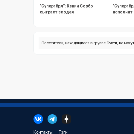
"Супергёрл": Кевин Сорбо
"Супергёр
сыграет злодея
исполнит
Посетители, находящиеся в группе
Гости
, не мог
Контакты
Тэги