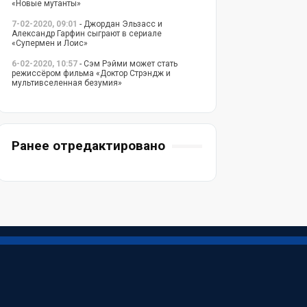
«Новые мутанты»
7-02-2020, 09:01
- Джордан Эльзасс и
Александр Гарфин сыграют в сериале
«Супермен и Лоис»
6-02-2020, 10:57
- Сэм Рэйми может стать
режиссёром фильма «Доктор Стрэндж и
мультивселенная безумия»
Ранее отредактировано