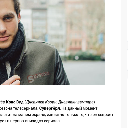
тёр
Крис Вуд
(
Дневники Кэрри
,
Дневники вампира
)
 сезона телесериала,
Супергёрл
. На данный момент
лотит на малом экране, известно только то, что он сыграет
ет в первых эпизодах сериала.