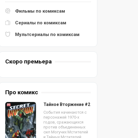
Фильмы по комиксам
Сериалы по комиксам
Мультсериалы по комиксам
Скоро премьера
Про комикс
Тайное Вторжение #2
События начинаются с
персонажей 1970-х
годов, сражающихся
против объединенных
сил Могучих Мстителей
и Тайных Мстителей.