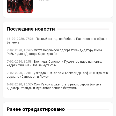
Последние новости
16-02-2020, 07:36
- Первый взгляд на Роберта Паттинсона в образе
Бэтмена
7-02-2020, 13:47
- Скотт Дерриксон одобряет кандидатуру Сэма
Рэйми для «Доктора Стрэнджа 2»
7-02-2020, 10:58
- Волчица, Санспот и Пушечное ядро на новых
кадрах фильма «Новые мутанты»
7-02-2020, 09:01
- Джордан Эльзасс и Александр Гарфин сыграют в
сериале «Супермен и Лоис»
6-02-2020, 10:57
- Сэм Рэйми может стать режиссёром фильма
«Доктор Стрэндж и мультивселенная безумия»
Ранее отредактировано