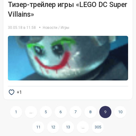
Тизер-трейлер игры «LEGO DC Super
Villains»
30.05.18 в 11:58
Новости
/
Игры
+1
1
...
5
6
7
8
9
10
11
12
13
...
305