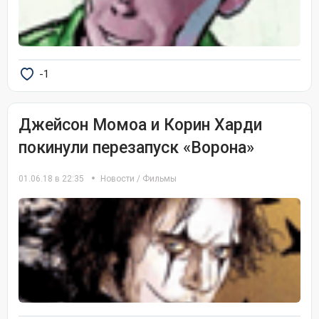
-1
Джейсон Момоа и Корин Харди
покинули перезапуск «Ворона»
01.06.18 в 22:35
Новости
/
Фильмы