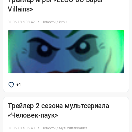
Villains»
01.06.18 в 08:42
Новости
/
Игры
+1
Трейлер 2 сезона мультсериала
«Человек-паук»
01.06.18 в 06:43
Новости
/
Мультипликация