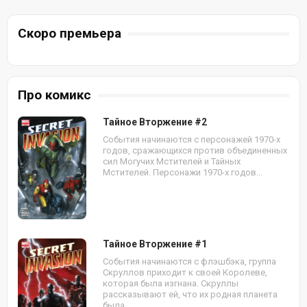
Скоро премьера
Про комикс
Тайное Вторжение #2
События начинаются с персонажей 1970-х
годов, сражающихся против объединенных
сил Могучих Мстителей и Тайных
Мстителей. Персонажи 1970-х годов...
Тайное Вторжение #1
События начинаются с флэшбэка, группа
Скруллов приходит к своей Королеве,
которая была изгнана. Скруллы
рассказывают ей, что их родная планета
была...