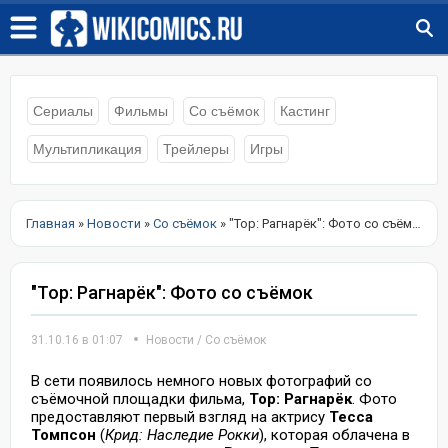
Сериалы
Фильмы
Со съёмок
Кастинг
Мультипликация
Трейлеры
Игры
Главная
»
Новости
»
Со съёмок
» "Тор: Рагнарёк": Фото со съёмок
"Тор: Рагнарёк": Фото со съёмок
31.10.16 в 01:07
Новости
/
Со съёмок
В сети появилось немного новых фотографий со
съёмочной площадки фильма,
Тор: Рагнарёк
. Фото
предоставляют первый взгляд на актрису
Тесса
Томпсон
(
Крид: Наследие Рокки
), которая облачена в