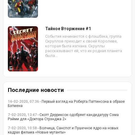
Тайное Вторжение #1
События начинаются с флэшбэка, группа
Скруллов приходит к своей Королеве,
которая была изгнана. Скруллы
рассказывают ей, что их родная планета
была...
Последние новости
16-02-2020, 07:36
- Первый взгляд на Роберта Паттинсона в образе
Бэтмена
7-02-2020, 13:47
- Скотт Дерриксон одобряет кандидатуру Сэма
Рэйми для «Доктора Стрэнджа 2»
7-02-2020, 10:58
- Волчица, Санспот и Пушечное ядро на новых
кадрах фильма «Новые мутанты»