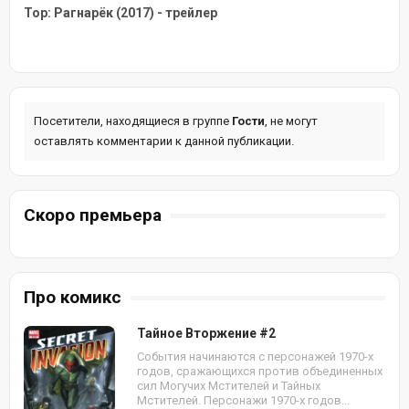
Тор: Рагнарёк (2017) - трейлер
Посетители, находящиеся в группе
Гости
, не могут
оставлять комментарии к данной публикации.
Скоро премьера
Про комикс
Тайное Вторжение #2
События начинаются с персонажей 1970-х
годов, сражающихся против объединенных
сил Могучих Мстителей и Тайных
Мстителей. Персонажи 1970-х годов...