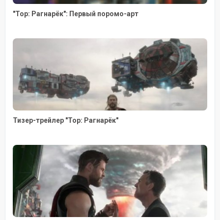
"Тор: Рагнарёк": Первый поромо-арт
Тизер-трейлер "Тор: Рагнарёк"