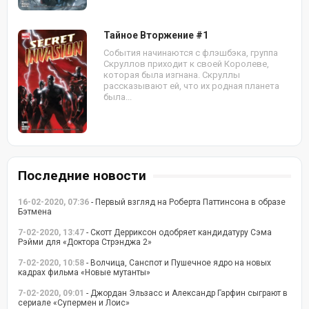
Тайное Вторжение #1
События начинаются с флэшбэка, группа
Скруллов приходит к своей Королеве,
которая была изгнана. Скруллы
рассказывают ей, что их родная планета
была...
Последние новости
16-02-2020, 07:36
- Первый взгляд на Роберта Паттинсона в образе
Бэтмена
7-02-2020, 13:47
- Скотт Дерриксон одобряет кандидатуру Сэма
Рэйми для «Доктора Стрэнджа 2»
7-02-2020, 10:58
- Волчица, Санспот и Пушечное ядро на новых
кадрах фильма «Новые мутанты»
7-02-2020, 09:01
- Джордан Эльзасс и Александр Гарфин сыграют в
сериале «Супермен и Лоис»