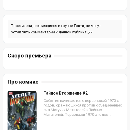
Посетители, находящиеся в группе
Гости
, не могут
оставлять комментарии к данной публикации.
Скоро премьера
Про комикс
Тайное Вторжение #2
События начинаются с персонажей 1970-х
годов, сражающихся против объединенных
сил Могучих Мстителей и Тайных
Мстителей. Персонажи 1970-х годов...