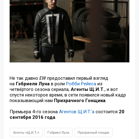
Не так давно
EW
предоставил первый взгляд
на
Гэбриеля Луна
в роли
Робби Рейеса
из
четвёртого сезона сериала,
Агенты Щ.И.Т.
, и вот
спустя некоторое время, в сети появился новый кадр
показывающий нам
Призрачного Гонщика
.
Премьера 4-го сезона
Агентов Щ.И.Т.'а
состоится
20
сентября 2016 года
.
Агенты «Щ.И.Т.»
Гэбриел Луна
Призрачный гонщик