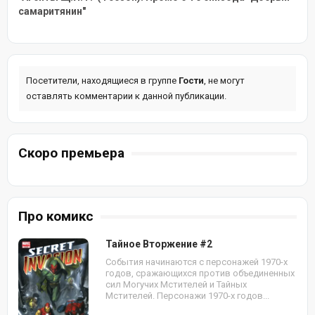
самаритянин"
Посетители, находящиеся в группе
Гости
, не могут
оставлять комментарии к данной публикации.
Скоро премьера
Про комикс
Тайное Вторжение #2
События начинаются с персонажей 1970-х
годов, сражающихся против объединенных
сил Могучих Мстителей и Тайных
Мстителей. Персонажи 1970-х годов...