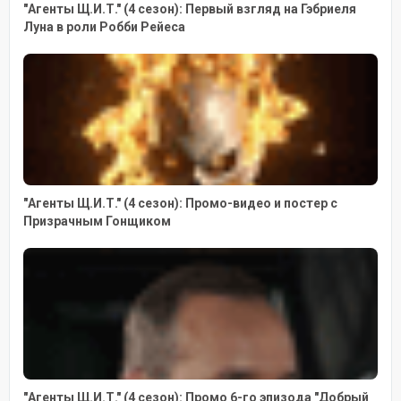
"Агенты Щ.И.Т." (4 сезон): Первый взгляд на Гэбриеля
Луна в роли Робби Рейеса
"Агенты Щ.И.Т." (4 сезон): Промо-видео и постер с
Призрачным Гонщиком
"Агенты Щ.И.Т." (4 сезон): Промо 6-го эпизода "Добрый