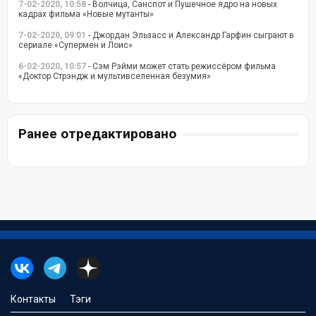
7-02-2020, 10:58
- Волчица, Санспот и Пушечное ядро на новых
кадрах фильма «Новые мутанты»
7-02-2020, 09:01
- Джордан Эльзасс и Александр Гарфин сыграют в
сериале «Супермен и Лоис»
6-02-2020, 10:57
- Сэм Рэйми может стать режиссёром фильма
«Доктор Стрэндж и мультивселенная безумия»
Ранее отредактировано
Контакты
Тэги