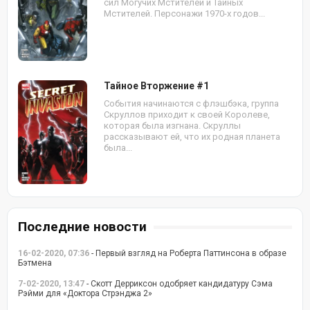
сил Могучих Мстителей и Тайных
Мстителей. Персонажи 1970-х годов...
Тайное Вторжение #1
События начинаются с флэшбэка, группа
Скруллов приходит к своей Королеве,
которая была изгнана. Скруллы
рассказывают ей, что их родная планета
была...
Последние новости
16-02-2020, 07:36
- Первый взгляд на Роберта Паттинсона в образе
Бэтмена
7-02-2020, 13:47
- Скотт Дерриксон одобряет кандидатуру Сэма
Рэйми для «Доктора Стрэнджа 2»