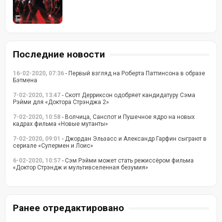
Последние новости
16-02-2020, 07:36
- Первый взгляд на Роберта Паттинсона в образе
Бэтмена
7-02-2020, 13:47
- Скотт Дерриксон одобряет кандидатуру Сэма
Рэйми для «Доктора Стрэнджа 2»
7-02-2020, 10:58
- Волчица, Санспот и Пушечное ядро на новых
кадрах фильма «Новые мутанты»
7-02-2020, 09:01
- Джордан Эльзасс и Александр Гарфин сыграют в
сериале «Супермен и Лоис»
6-02-2020, 10:57
- Сэм Рэйми может стать режиссёром фильма
«Доктор Стрэндж и мультивселенная безумия»
Ранее отредактировано