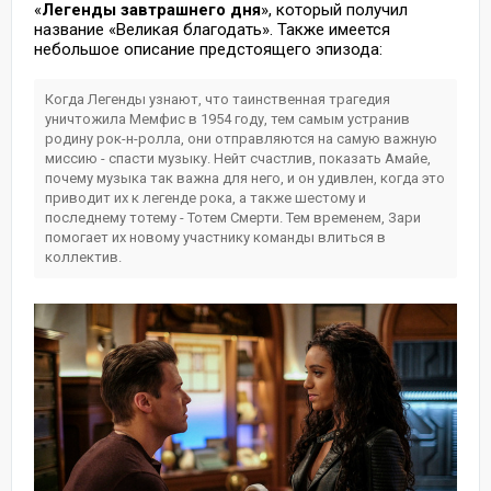
«
Легенды завтрашнего дня
», который получил
название «Великая благодать». Также имеется
небольшое описание предстоящего эпизода:
Когда Легенды узнают, что таинственная трагедия
уничтожила Мемфис в 1954 году, тем самым устранив
родину рок-н-ролла, они отправляются на самую важную
миссию - спасти музыку. Нейт счастлив, показать Амайе,
почему музыка так важна для него, и он удивлен, когда это
приводит их к легенде рока, а также шестому и
последнему тотему - Тотем Смерти. Тем временем, Зари
помогает их новому участнику команды влиться в
коллектив.