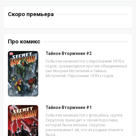
Скоро премьера
Про комикс
Тайное Вторжение #2
События начинаются с персонажей 1970-х
годов, сражающихся против объединенных
сил Могучих Мстителей и Тайных
Мстителей. Персонажи 1970-х годов...
Тайное Вторжение #1
События начинаются с флэшбэка, группа
Скруллов приходит к своей Королеве,
которая была изгнана. Скруллы
рассказывают ей, что их родная планета
была...