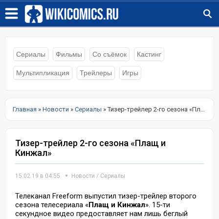
Сериалы
Фильмы
Со съёмок
Кастинг
Мультипликация
Трейлеры
Игры
Главная
»
Новости
»
Сериалы
» Тизер-трейлер 2-го сезона «Плащ и Кинжал»
Тизер-трейлер 2-го сезона «Плащ и
Кинжал»
15.02.19 в 04:55
Новости
/
Сериалы
Телеканал Freeform выпустил тизер-трейлер второго
сезона телесериала «
Плащ и Кинжал
». 15-ти
секундное видео предоставляет нам лишь беглый