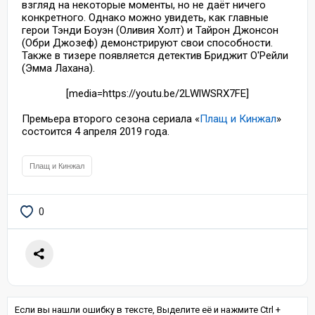
взгляд на некоторые моменты, но не даёт ничего
конкретного. Однако можно увидеть, как главные
герои Тэнди Боуэн (Оливия Холт) и Тайрон Джонсон
(Обри Джозеф) демонстрируют свои способности.
Также в тизере появляется детектив Бриджит О'Рейли
(Эмма Лахана).
[media=https://youtu.be/2LWlWSRX7FE]
Премьера второго сезона сериала «
Плащ и Кинжал
»
состоится 4 апреля 2019 года.
Плащ и Кинжал
0
Если вы нашли ошибку в тексте, Выделите её и нажмите Ctrl +