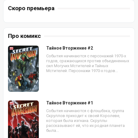
Скоро премьера
Про комикс
Тайное Вторжение #2
События начинаются с персонажей 1970-х
годов, сражающихся против объединенных
сил Могучих Мстителей и Тайных
Мстителей. Персонажи 1970-х годов...
Тайное Вторжение #1
События начинаются с флэшбэка, группа
Скруллов приходит к своей Королеве,
которая была изгнана. Скруллы
рассказывают ей, что их родная планета
была...