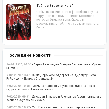
Тайное Вторжение #1
События начинаются с флэшбэка, группа
Скруллов приходит к своей Королеве,
которая была изгнана. Скруллы
рассказывают ей, что их родная планета
была...
Последние новости
16-02-2020, 07:36
- Первый взгляд на Роберта Паттинсона в образе
Бэтмена
7-02-2020, 13:47
- Скотт Дерриксон одобряет кандидатуру Сэма
Рэйми для «Доктора Стрэнджа 2»
7-02-2020, 10:58
- Волчица, Санспот и Пушечное ядро на новых
кадрах фильма «Новые мутанты»
7-02-2020, 09:01
- Джордан Эльзасс и Александр Гарфин сыграют в
сериале «Супермен и Лоис»
6-02-2020, 10:57
- Сэм Рэйми может стать режиссёром фильма