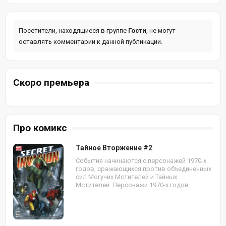
Посетители, находящиеся в группе
Гости
, не могут
оставлять комментарии к данной публикации.
Скоро премьера
Про комикс
Тайное Вторжение #2
События начинаются с персонажей 1970-х
годов, сражающихся против объединенных
сил Могучих Мстителей и Тайных
Мстителей. Персонажи 1970-х годов...