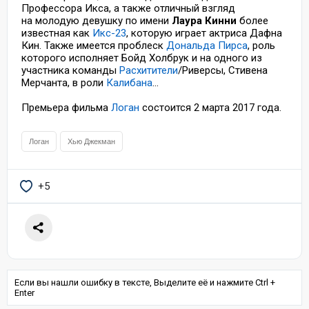
Профессора Икса, а также отличный взгляд
на молодую девушку по имени
Лаура Кинни
более
известная как
Икс-23
, которую играет актриса Дафна
Кин. Также имеется проблеск
Дональда Пирса
, роль
которого исполняет Бойд Холбрук и на одного из
участника команды
Расхитители
/Риверсы, Стивена
Мерчанта, в роли
Калибана
...
Премьера фильма
Логан
состоится 2 марта 2017 года.
Логан
Хью Джекман
+5
Если вы нашли ошибку в тексте, Выделите её и нажмите Ctrl +
Enter