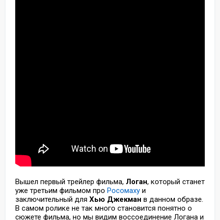
Вышел первый трейлер фильма,
Логан
, который станет
уже третьим фильмом про
Росомаху
и
заключительный для
Хью Джекман
в данном образе.
В самом ролике не так много становится понятно о
сюжете фильма, но мы видим воссоединение Логана и