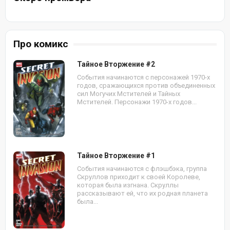
Про комикс
Тайное Вторжение #2
События начинаются с персонажей 1970-х
годов, сражающихся против объединенных
сил Могучих Мстителей и Тайных
Мстителей. Персонажи 1970-х годов...
Тайное Вторжение #1
События начинаются с флэшбэка, группа
Скруллов приходит к своей Королеве,
которая была изгнана. Скруллы
рассказывают ей, что их родная планета
была...