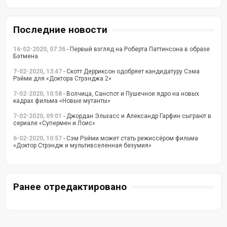
Последние новости
16-02-2020, 07:36
- Первый взгляд на Роберта Паттинсона в образе
Бэтмена
7-02-2020, 13:47
- Скотт Дерриксон одобряет кандидатуру Сэма
Рэйми для «Доктора Стрэнджа 2»
7-02-2020, 10:58
- Волчица, Санспот и Пушечное ядро на новых
кадрах фильма «Новые мутанты»
7-02-2020, 09:01
- Джордан Эльзасс и Александр Гарфин сыграют в
сериале «Супермен и Лоис»
6-02-2020, 10:57
- Сэм Рэйми может стать режиссёром фильма
«Доктор Стрэндж и мультивселенная безумия»
Ранее отредактировано