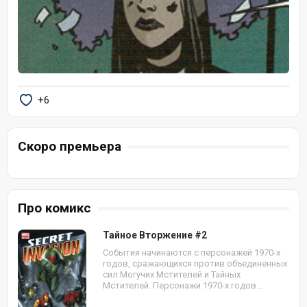
+6
Скоро премьера
Про комикс
Тайное Вторжение #2
События начинаются с персонажей 1970-х
годов, сражающихся против объединенных
сил Могучих Мстителей и Тайных
Мстителей. Персонажи 1970-х годов...