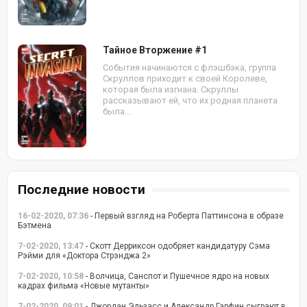
Тайное Вторжение #1
События начинаются с флэшбэка, группа
Скруллов приходит к своей Королеве,
которая была изгнана. Скруллы
рассказывают ей, что их родная планета
была...
Последние новости
16-02-2020, 07:36
- Первый взгляд на Роберта Паттинсона в образе
Бэтмена
7-02-2020, 13:47
- Скотт Дерриксон одобряет кандидатуру Сэма
Рэйми для «Доктора Стрэнджа 2»
7-02-2020, 10:58
- Волчица, Санспот и Пушечное ядро на новых
кадрах фильма «Новые мутанты»
7-02-2020, 09:01
- Джордан Эльзасс и Александр Гарфин сыграют в