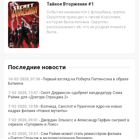
Тайное Вторжение #1
События начинаются с флэшбэка, группа
Скруллов приходит к своей Королеве,
которая была изгнана. Скруллы
рассказывают ей, что их родная планета
была...
Последние новости
16-02-2020, 07:36
- Первый взгляд на Роберта Паттинсона в образе
Бэтмена
7-02-2020, 13:47
- Скотт Дерриксон одобряет кандидатуру Сэма
Рэйми для «Доктора Стрэнджа 2»
7-02-2020, 10:58
- Волчица, Санспот и Пушечное ядро на новых
кадрах фильма «Новые мутанты»
7-02-2020, 09:01
- Джордан Эльзасс и Александр Гарфин сыграют в
сериале «Супермен и Лоис»
6-02-2020, 10:57
- Сэм Рэйми может стать режиссёром фильма
«Доктор Стрэндж и мультивселенная безумия»