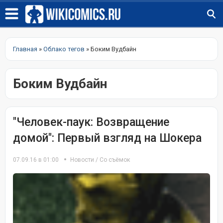
Главная
»
Облако тегов
» Боким Вудбайн
Боким Вудбайн
"Человек-паук: Возвращение
домой": Первый взгляд на Шокера
07.09.16 в 01:00
Новости
/
Со съёмок