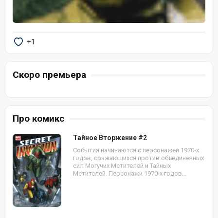
+1
Скоро премьера
Про комикс
Тайное Вторжение #2
События начинаются с персонажей 1970-х
годов, сражающихся против объединенных
сил Могучих Мстителей и Тайных
Мстителей. Персонажи 1970-х годов...