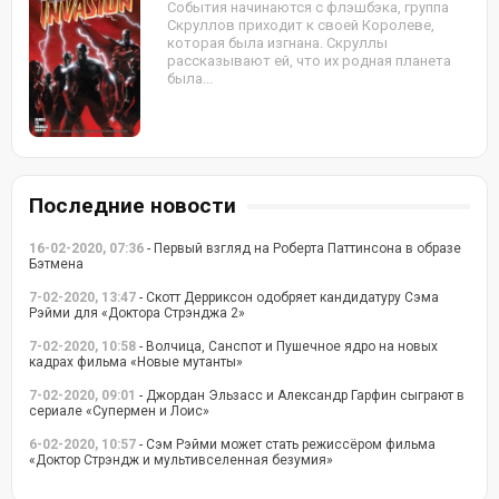
События начинаются с флэшбэка, группа
Скруллов приходит к своей Королеве,
которая была изгнана. Скруллы
рассказывают ей, что их родная планета
была...
Последние новости
16-02-2020, 07:36
- Первый взгляд на Роберта Паттинсона в образе
Бэтмена
7-02-2020, 13:47
- Скотт Дерриксон одобряет кандидатуру Сэма
Рэйми для «Доктора Стрэнджа 2»
7-02-2020, 10:58
- Волчица, Санспот и Пушечное ядро на новых
кадрах фильма «Новые мутанты»
7-02-2020, 09:01
- Джордан Эльзасс и Александр Гарфин сыграют в
сериале «Супермен и Лоис»
6-02-2020, 10:57
- Сэм Рэйми может стать режиссёром фильма
«Доктор Стрэндж и мультивселенная безумия»