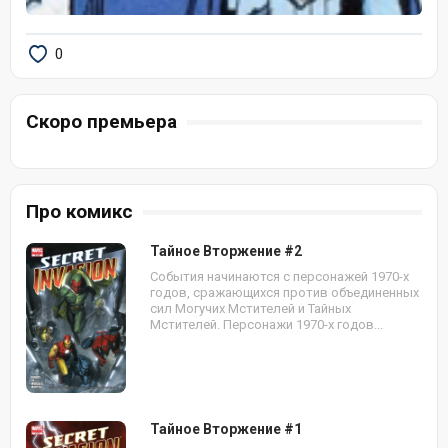
0
Скоро премьера
Про комикс
Тайное Вторжение #2
События начинаются с персонажей 1970-х
годов, сражающихся против объединенных
сил Могучих Мстителей и Тайных
Мстителей. Персонажи 1970-х годов...
Тайное Вторжение #1