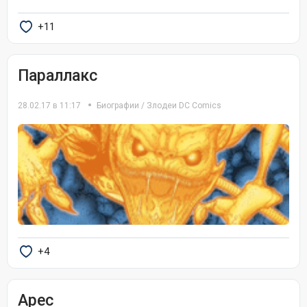
+11
Параллакс
28.02.17 в 11:17
Биографии
/
Злодеи DC Comics
+4
Арес