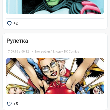
+2
Рулетка
17.09.16 в 00:32
Биографии
/
Злодеи DC Comics
+5