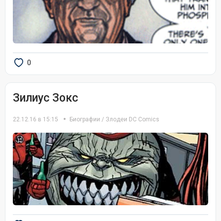
0
Зилиус Зокс
22.12.16 в 15:15
Биографии
/
Злодеи DC Comics