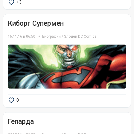
+3
Киборг Супермен
16.11.16 в 06:50
Биографии
/
Злодеи DC Comics
0
Гепарда