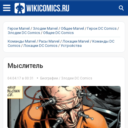
Герои Marvel
/
Злодеи Marvel
/
Общее Marvel
/
Герои DC Comics
/
Злодеи DC Comics
/
Общее DC Comics
Команды Marvel
/
Расы Marvel
/
Локации Marvel
/
Команды DC
Comics
/
Локации DC Comics
/
Устройства
Мыслитель
04.04.17 в 00:31
Биографии
/
Злодеи DC Comics