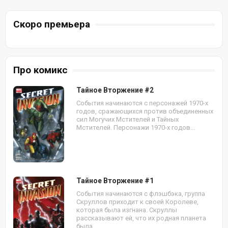
Скоро премьера
Про комикс
Тайное Вторжение #2
События начинаются с персонажей 1970-х
годов, сражающихся против объединенных
сил Могучих Мстителей и Тайных
Мстителей. Персонажи 1970-х годов...
Тайное Вторжение #1
События начинаются с флэшбэка, группа
Скруллов приходит к своей Королеве,
которая была изгнана. Скруллы
рассказывают ей, что их родная планета
была...