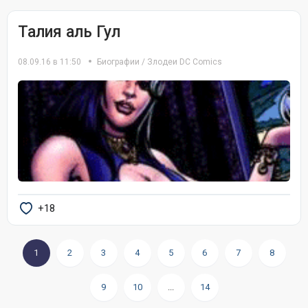
Талия аль Гул
08.09.16 в 11:50
Биографии
/
Злодеи DC Comics
+18
1
2
3
4
5
6
7
8
9
10
...
14