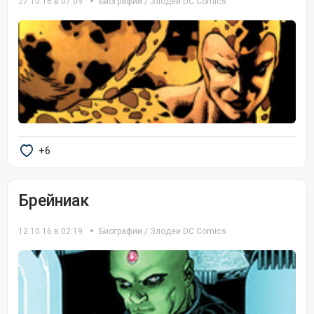
27.10.16 в 07:09
Биографии
/
Злодеи DC Comics
+6
Брейниак
12.10.16 в 02:19
Биографии
/
Злодеи DC Comics