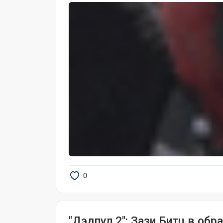
0
"Дэдпул 2": Зази Битц в об