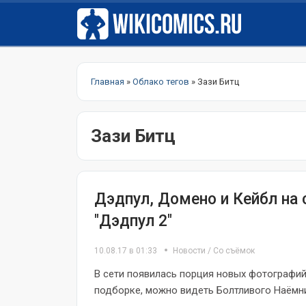
Главная
»
Облако тегов
» Зази Битц
Зази Битц
Дэдпул, Домено и Кейбл на
"Дэдпул 2"
10.08.17 в 01:33
Новости
/
Со съёмок
В сети появилась порция новых фотографий
подборке, можно видеть Болтливого Наёмни