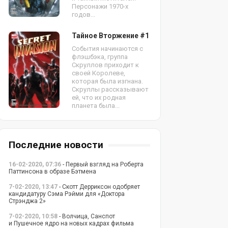
Персонажи 1970-х
годов...
Тайное Вторжение #1
События начинаются с
флэшбэка, группа
Скруллов приходит к
своей Королеве,
которая была изгнана.
Скруллы рассказывают
ей, что их родная
планета была...
Последние новости
16-02-2020, 07:36
- Первый взгляд на Роберта
Паттинсона в образе Бэтмена
7-02-2020, 13:47
- Скотт Дерриксон одобряет
кандидатуру Сэма Рэйми для «Доктора
Стрэнджа 2»
7-02-2020, 10:58
- Волчица, Санспот
и Пушечное ядро на новых кадрах фильма