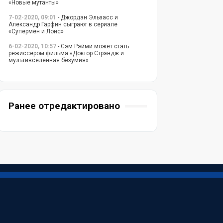
«Новые мутанты»
7-02-2020, 09:01
- Джордан Эльзасс и
Александр Гарфин сыграют в сериале
«Супермен и Лоис»
6-02-2020, 10:57
- Сэм Рэйми может стать
режиссёром фильма «Доктор Стрэндж и
мультивселенная безумия»
Ранее отредактировано