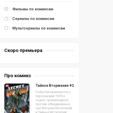
Фильмы по комиксам
Сериалы по комиксам
Мультсериалы по комиксам
Скоро премьера
Про комикс
Тайное Вторжение #2
События начинаются с
персонажей 1970-х
годов, сражающихся
против объединенных
сил Могучих Мстителей
и Тайных Мстителей.