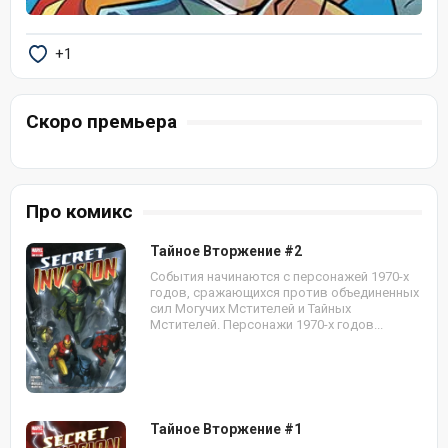
+1
Скоро премьера
Про комикс
Тайное Вторжение #2
События начинаются с персонажей 1970-х
годов, сражающихся против объединенных
сил Могучих Мстителей и Тайных
Мстителей. Персонажи 1970-х годов...
Тайное Вторжение #1