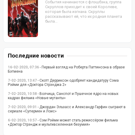
События начинаются с флэшбэка, группа
Скруллов приходит к своей Королеве,
которая была изгнана. Скруллы
рассказывают ей, что их родная планета
была...
Последние новости
16-02-2020, 07:36
- Первый взгляд на Роберта Паттинсона в образе
Бэтмена
7-02-2020, 13:47
- Скотт Дерриксон одобряет кандидатуру Сэма
Рэйми для «Доктора Стрэнджа 2»
7-02-2020, 10:58
- Волчица, Санспот и Пушечное ядро на новых
кадрах фильма «Новые мутанты»
7-02-2020, 09:01
- Джордан Эльзасс и Александр Гарфин сыграют в
сериале «Супермен и Лоис»
6-02-2020, 10:57
- Сэм Рэйми может стать режиссёром фильма
«Доктор Стрэндж и мультивселенная безумия»