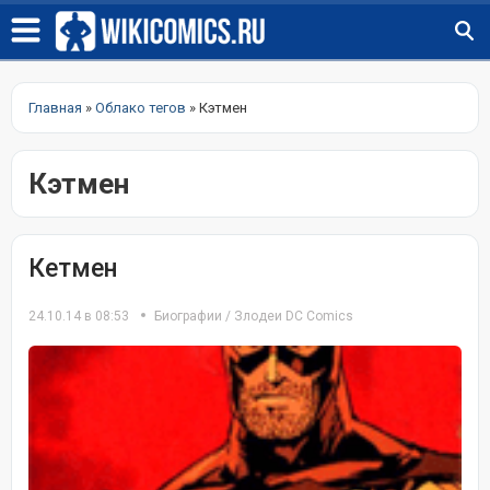
Главная
»
Облако тегов
» Кэтмен
Кэтмен
Кетмен
24.10.14 в 08:53
Биографии
/
Злодеи DC Comics