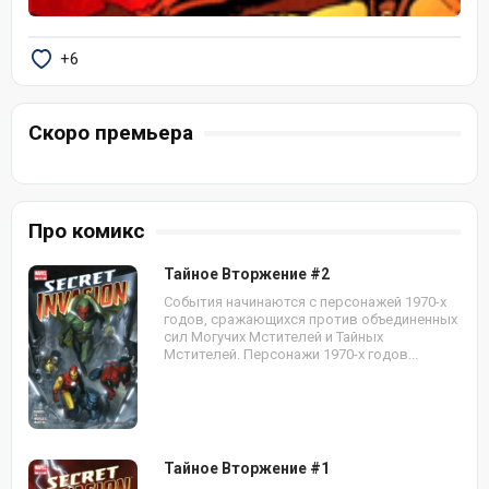
+6
Скоро премьера
Про комикс
Тайное Вторжение #2
События начинаются с персонажей 1970-х
годов, сражающихся против объединенных
сил Могучих Мстителей и Тайных
Мстителей. Персонажи 1970-х годов...
Тайное Вторжение #1