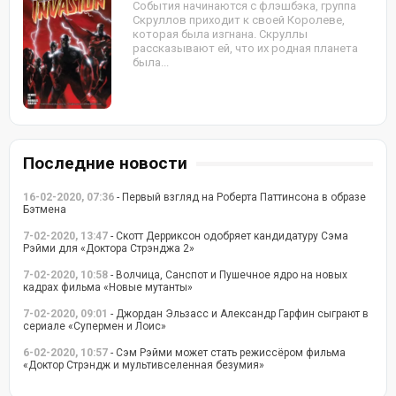
События начинаются с флэшбэка, группа
Скруллов приходит к своей Королеве,
которая была изгнана. Скруллы
рассказывают ей, что их родная планета
была...
Последние новости
16-02-2020, 07:36
- Первый взгляд на Роберта Паттинсона в образе
Бэтмена
7-02-2020, 13:47
- Скотт Дерриксон одобряет кандидатуру Сэма
Рэйми для «Доктора Стрэнджа 2»
7-02-2020, 10:58
- Волчица, Санспот и Пушечное ядро на новых
кадрах фильма «Новые мутанты»
7-02-2020, 09:01
- Джордан Эльзасс и Александр Гарфин сыграют в
сериале «Супермен и Лоис»
6-02-2020, 10:57
- Сэм Рэйми может стать режиссёром фильма
«Доктор Стрэндж и мультивселенная безумия»