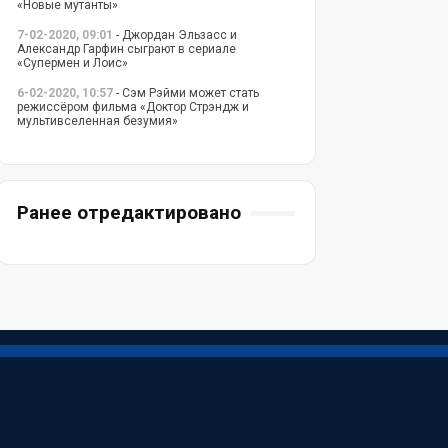
«Новые мутанты»
7-02-2020, 09:01
- Джордан Эльзасс и
Александр Гарфин сыграют в сериале
«Супермен и Лоис»
6-02-2020, 10:57
- Сэм Рэйми может стать
режиссёром фильма «Доктор Стрэндж и
мультивселенная безумия»
Ранее отредактировано