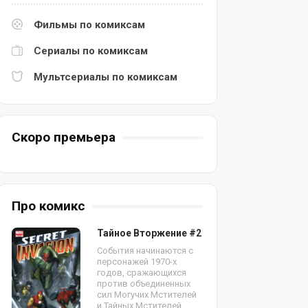
Фильмы по комиксам
Сериалы по комиксам
Мультсериалы по комиксам
Скоро премьера
Про комикс
Тайное Вторжение #2
События начинаются с
персонажей 1970-х
годов, сражающихся
против объединенных
сил Могучих Мстителей
и Тайных Мстителей.