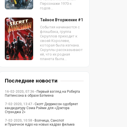
Персонажи 1970-х
годов...
Тайное Вторжение #1
События начинаются с
флэшбэка, группа
Скруллов приходит к
своей Королеве,
которая была изгнана.
Скруллы рассказывают
ей, что их родная
планета была...
Последние новости
16-02-2020, 07:36
- Первый взгляд на Роберта
Паттинсона в образе Бэтмена
7-02-2020, 13:47
- Скотт Дерриксон одобряет
кандидатуру Сэма Рэйми для «Доктора
Стрэнджа 2»
7-02-2020, 10:58
- Волчица, Санспот
и Пушечное ядро на новых кадрах фильма