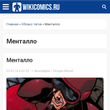
Главная
»
Облако тегов
» Менталло
Менталло
Менталло
03.02.16 в 02:33
Биографии
/
Злодеи Marvel