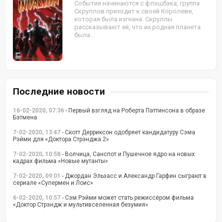
События начинаются с флэшбэка, группа
Скруллов приходит к своей Королеве,
которая была изгнана. Скруллы
рассказывают ей, что их родная планета
была...
Последние новости
16-02-2020, 07:36
- Первый взгляд на Роберта Паттинсона в образе
Бэтмена
7-02-2020, 13:47
- Скотт Дерриксон одобряет кандидатуру Сэма
Рэйми для «Доктора Стрэнджа 2»
7-02-2020, 10:58
- Волчица, Санспот и Пушечное ядро на новых
кадрах фильма «Новые мутанты»
7-02-2020, 09:01
- Джордан Эльзасс и Александр Гарфин сыграют в
сериале «Супермен и Лоис»
6-02-2020, 10:57
- Сэм Рэйми может стать режиссёром фильма
«Доктор Стрэндж и мультивселенная безумия»