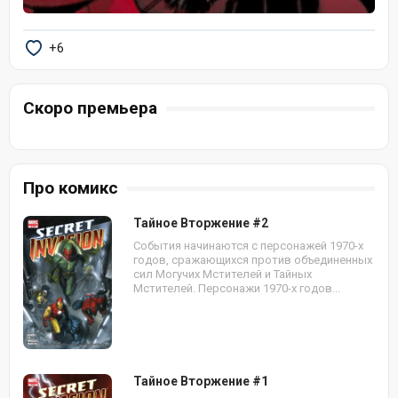
+6
Скоро премьера
Про комикс
Тайное Вторжение #2
События начинаются с персонажей 1970-х
годов, сражающихся против объединенных
сил Могучих Мстителей и Тайных
Мстителей. Персонажи 1970-х годов...
Тайное Вторжение #1