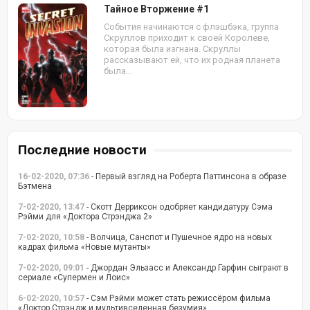
Тайное Вторжение #1
События начинаются с флэшбэка, группа
Скруллов приходит к своей Королеве,
которая была изгнана. Скруллы
рассказывают ей, что их родная планета
была...
Последние новости
16-02-2020, 07:36
- Первый взгляд на Роберта Паттинсона в образе
Бэтмена
7-02-2020, 13:47
- Скотт Дерриксон одобряет кандидатуру Сэма
Рэйми для «Доктора Стрэнджа 2»
7-02-2020, 10:58
- Волчица, Санспот и Пушечное ядро на новых
кадрах фильма «Новые мутанты»
7-02-2020, 09:01
- Джордан Эльзасс и Александр Гарфин сыграют в
сериале «Супермен и Лоис»
6-02-2020, 10:57
- Сэм Рэйми может стать режиссёром фильма
«Доктор Стрэндж и мультивселенная безумия»