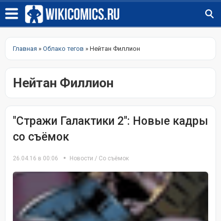
Главная
»
Облако тегов
» Нейтан Филлион
Нейтан Филлион
"Стражи Галактики 2": Новые кадры
со съёмок
26.04.16 в 00:06
Новости
/
Со съёмок