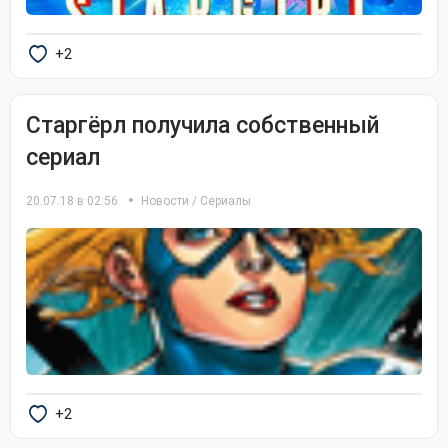
+2
Старгёрл получила собственный
сериал
20.07.18 в 02:56
Новости
/
Сериалы
+2