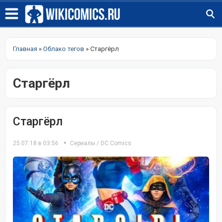
Главная
»
Облако тегов
» Старгёрл
Старгёрл
Старгёрл
25.07.18 в 03:56
Сериалы
/
DC Comics