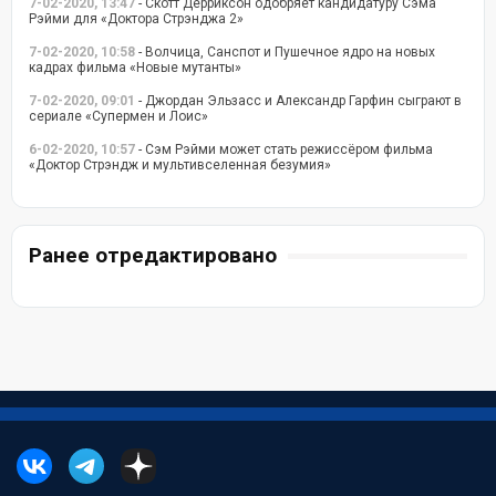
7-02-2020, 13:47
- Скотт Дерриксон одобряет кандидатуру Сэма
Рэйми для «Доктора Стрэнджа 2»
7-02-2020, 10:58
- Волчица, Санспот и Пушечное ядро на новых
кадрах фильма «Новые мутанты»
7-02-2020, 09:01
- Джордан Эльзасс и Александр Гарфин сыграют в
сериале «Супермен и Лоис»
6-02-2020, 10:57
- Сэм Рэйми может стать режиссёром фильма
«Доктор Стрэндж и мультивселенная безумия»
Ранее отредактировано