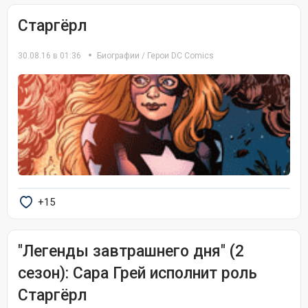
Старгёрл
30.08.16 в 01:36
Биографии
/
Герои DC Comics
+15
"Легенды завтрашнего дня" (2
сезон): Сара Грей исполнит роль
Старгёрл