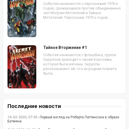
События начинаются с персонажей 1970-х
годов, сражающихся против объединенных
сил Могучих Мстителей и Тайных
Мстителей. Персонажи 1970-х годов...
Тайное Вторжение #1
События начинаются с флэшбэка, группа
Скруллов приходит к своей Королеве,
которая была изгнана. Скруллы
рассказывают ей, что их родная планета
была...
Последние новости
16-02-2020, 07:36
- Первый взгляд на Роберта Паттинсона в образе
Бэтмена