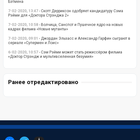
Бэтмена
7-02-2020, 13:47
- Скотт Дерриксон одобряет кандидатуру Сэма
Рэйми для «Доктора Стрэнджа 2»
7-02-2020, 10:58
- Волчица, Санспот и Пушечное ядро на новых
кадрах фильма «Новые мутанты»
7-02-2020, 09:01
- Джордан Эльзасс и Александр Гарфин сыграют в
сериале «Супермен и Лоис»
6-02-2020, 10:57
- Сэм Рэйми может стать режиссёром фильма
«Доктор Стрэндж и мультивселенная безумия»
Ранее отредактировано