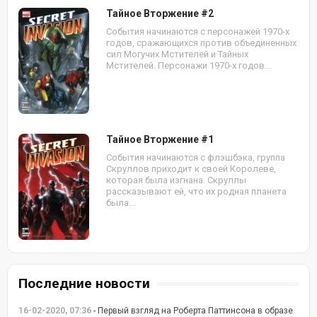
Тайное Вторжение #2
События начинаются с персонажей 1970-х
годов, сражающихся против объединенных
сил Могучих Мстителей и Тайных
Мстителей. Персонажи 1970-х годов...
Тайное Вторжение #1
События начинаются с флэшбэка, группа
Скруллов приходит к своей Королеве,
которая была изгнана. Скруллы
рассказывают ей, что их родная планета
была...
Последние новости
16-02-2020, 07:36
- Первый взгляд на Роберта Паттинсона в образе