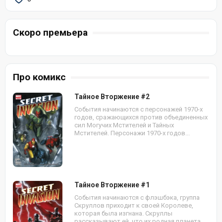
Скоро премьера
Про комикс
Тайное Вторжение #2
События начинаются с персонажей 1970-х
годов, сражающихся против объединенных
сил Могучих Мстителей и Тайных
Мстителей. Персонажи 1970-х годов...
Тайное Вторжение #1
События начинаются с флэшбэка, группа
Скруллов приходит к своей Королеве,
которая была изгнана. Скруллы
рассказывают ей, что их родная планета