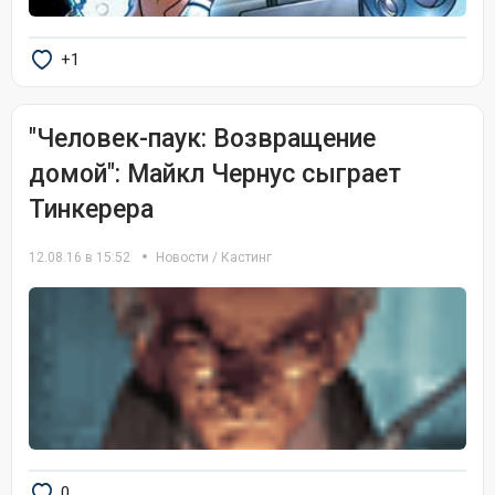
+1
"Человек-паук: Возвращение
домой": Майкл Чернус сыграет
Тинкерера
12.08.16 в 15:52
Новости
/
Кастинг
0