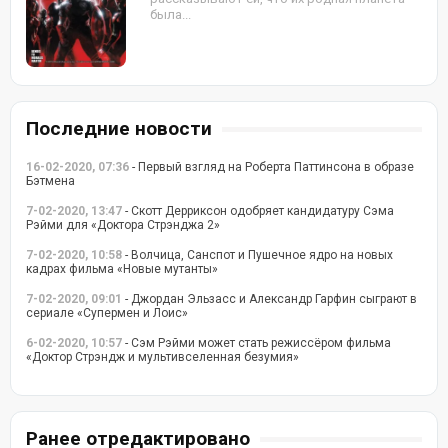
была...
Последние новости
16-02-2020, 07:36
- Первый взгляд на Роберта Паттинсона в образе
Бэтмена
7-02-2020, 13:47
- Скотт Дерриксон одобряет кандидатуру Сэма
Рэйми для «Доктора Стрэнджа 2»
7-02-2020, 10:58
- Волчица, Санспот и Пушечное ядро на новых
кадрах фильма «Новые мутанты»
7-02-2020, 09:01
- Джордан Эльзасс и Александр Гарфин сыграют в
сериале «Супермен и Лоис»
6-02-2020, 10:57
- Сэм Рэйми может стать режиссёром фильма
«Доктор Стрэндж и мультивселенная безумия»
Ранее отредактировано