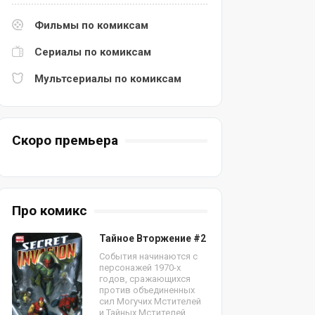
Фильмы по комиксам
Сериалы по комиксам
Мультсериалы по комиксам
Скоро премьера
Про комикс
Тайное Вторжение #2
События начинаются с
персонажей 1970-х
годов, сражающихся
против объединенных
сил Могучих Мстителей
и Тайных Мстителей.