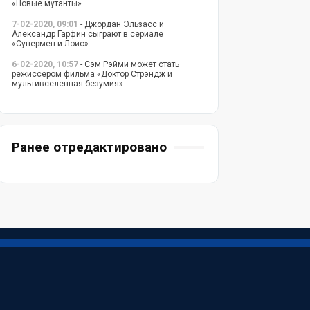
«Новые мутанты»
7-02-2020, 09:01
- Джордан Эльзасс и
Александр Гарфин сыграют в сериале
«Супермен и Лоис»
6-02-2020, 10:57
- Сэм Рэйми может стать
режиссёром фильма «Доктор Стрэндж и
мультивселенная безумия»
Ранее отредактировано