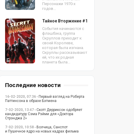
Персонажи 1970-х
годов...
Тайное Вторжение #1
События начинаются с
флэшбэка, группа
Скруллов приходит к
своей Королеве,
которая была изгнана.
Скруллы рассказывают
ей, что их родная
планета была...
Последние новости
16-02-2020, 07:36
- Первый взгляд на Роберта
Паттинсона в образе Бэтмена
7-02-2020, 13:47
- Скотт Дерриксон одобряет
кандидатуру Сэма Рэйми для «Доктора
Стрэнджа 2»
7-02-2020, 10:58
- Волчица, Санспот
и Пушечное ядро на новых кадрах фильма