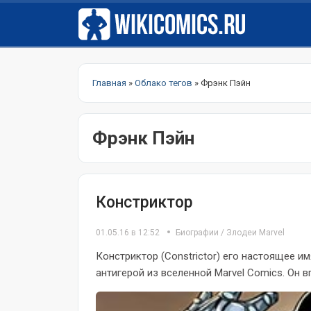
Главная
»
Облако тегов
» Фрэнк Пэйн
Фрэнк Пэйн
Констриктор
01.05.16 в 12:52
Биографии
/
Злодеи Marvel
Констриктор (Constrictor) его настоящее 
антигерой из вселенной Marvel Comics. Он вп