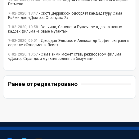
Бэтмена
7-02-2020, 13:47
- Скотт Дерриксон одобряет кандидатуру Сэма
Рэйми для «Доктора Стрэнджа 2»
7-02-2020, 10:58
- Волчица, Санспот и Пушечное ядро на новых
кадрах фильма «Новые мутанты»
7-02-2020, 09:01
- Джордан Эльзасс и Александр Гарфин сыграют в
сериале «Супермен и Лоис»
6-02-2020, 10:57
- Сэм Рэйми может стать режиссёром фильма
«Доктор Стрэндж и мультивселенная безумия»
Ранее отредактировано