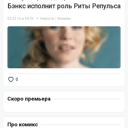
Бэнкс исполнит роль Риты Репульса
03.02.16 в 04:32
Новости
/
Фильмы
0
Скоро премьера
Про комикс