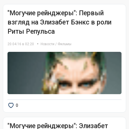
"Могучие рейнджеры": Первый
взгляд на Элизабет Бэнкс в роли
Риты Репульса
20.04.16 в 02:20
Новости
/
Фильмы
0
"Могучие рейнджеры": Элизабет