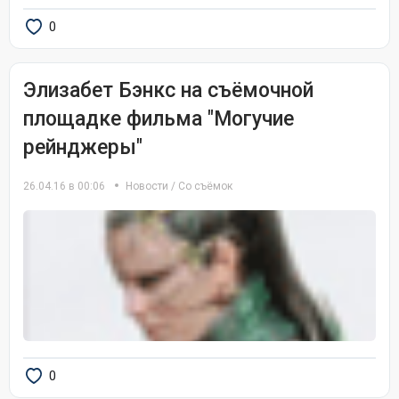
0
Элизабет Бэнкс на съёмочной
площадке фильма "Могучие
рейнджеры"
26.04.16 в 00:06
Новости
/
Со съёмок
0