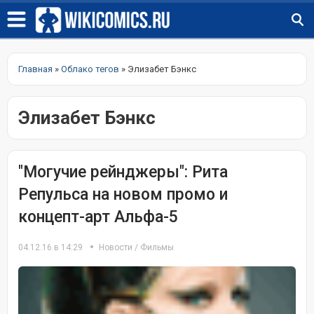
Главная
»
Облако тегов
» Элизабет Бэнкс
Элизабет Бэнкс
"Могучие рейнджеры": Рита
Репульса на новом промо и
концепт-арт Альфа-5
04.12.16 в 14:29
Новости
/
Фильмы