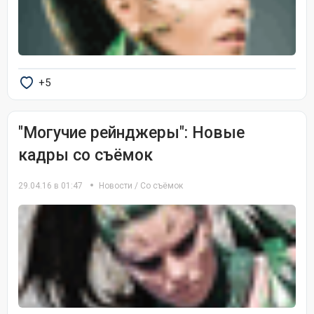
+5
"Могучие рейнджеры": Новые
кадры со съёмок
29.04.16 в 01:47
Новости
/
Со съёмок