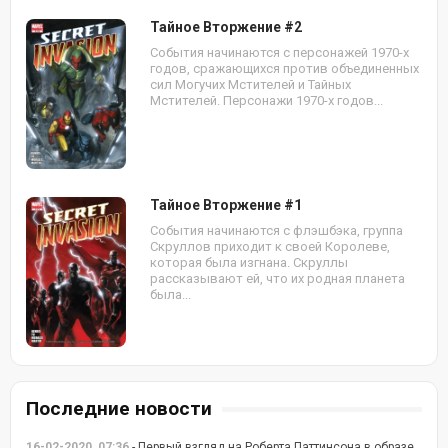
Тайное Вторжение #2
События начинаются с персонажей 1970-х
годов, сражающихся против объединенных
сил Могучих Мстителей и Тайных
Мстителей. Персонажи 1970-х годов...
Тайное Вторжение #1
События начинаются с флэшбэка, группа
Скруллов приходит к своей Королеве,
которая была изгнана. Скруллы
рассказывают ей, что их родная планета
была...
Последние новости
16-02-2020, 07:36
- Первый взгляд на Роберта Паттинсона в образе