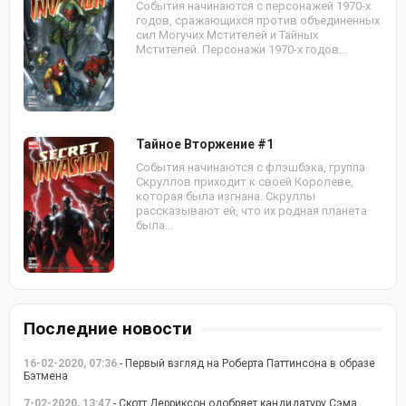
События начинаются с персонажей 1970-х
годов, сражающихся против объединенных
сил Могучих Мстителей и Тайных
Мстителей. Персонажи 1970-х годов...
Тайное Вторжение #1
События начинаются с флэшбэка, группа
Скруллов приходит к своей Королеве,
которая была изгнана. Скруллы
рассказывают ей, что их родная планета
была...
Последние новости
16-02-2020, 07:36
- Первый взгляд на Роберта Паттинсона в образе
Бэтмена
7-02-2020, 13:47
- Скотт Дерриксон одобряет кандидатуру Сэма