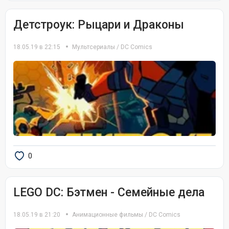
Детстроук: Рыцари и Драконы
18.05.19 в 22:15
Мультсериалы
/
DC Comics
0
LEGO DC: Бэтмен - Семейные дела
18.05.19 в 21:20
Анимационные фильмы
/
DC Comics