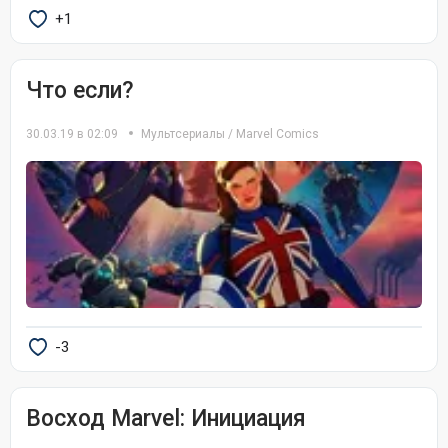
+1
Что если?
30.03.19 в 02:09
Мультсериалы
/
Marvel Comics
-3
Восход Marvel: Инициация