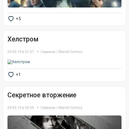
+5
Хелстром
04.05.19 в 01:07
Сериалы
/
Marvel Comics
+1
Секретное вторжение
04.05.19 в 00:59
Сериалы
/
Marvel Comics