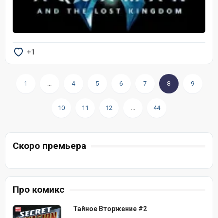
+1
1
...
4
5
6
7
8
9
10
11
12
...
44
Скоро премьера
Про комикс
Тайное Вторжение #2