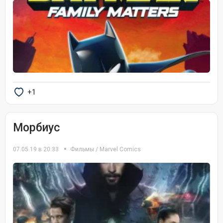
+1
Морбиус
07.05.19 в 20:33
Фильмы
/
Marvel Comics