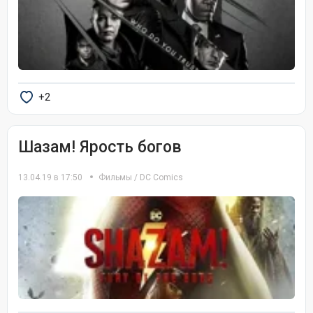
+2
Шазам! Ярость богов
13.04.19 в 17:50
Фильмы
/
DC Comics