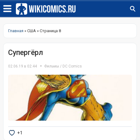
Главная
» США » Страница 8
Супергёрл
02.06.19 в 02:44
Фильмы
/
DC Comics
+1