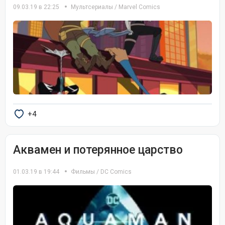
09.03.19 в 22:25
Мультсериалы
/
Marvel Comics
+4
Аквамен и потерянное царство
01.03.19 в 19:44
Фильмы
/
DC Comics