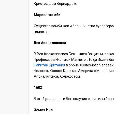
Кристоффом Вернардом.
Марвел-зомби
Существо зомби, как и большинство супергеро
планете.
Век Апокалипсиса
В Век Апокалипсиса Бен – член Защитников ко
Профессора Икс так и Магнето, Люди Икс не б
Капитан Британия
в броне Железного Человека
Человек, Колосс, Капитан Америка с Мьельнир
Апокалипсиса, Холокостом.
1602
В этой реальности Бен получил свои силы бла
Земля Икс