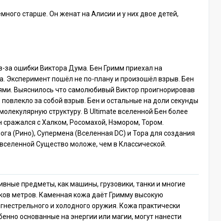
емного старше. Он женат на Алисии и у них двое детей,
з-за ошибки Виктора Дума. Бен Гримм приехал на
а. Эксперимент пошёл не по-плану и произошёл взрыв. Бен
тями. Выяснилось что самолюбивый Виктор проигнорировав
 повлекло за собой взрыв. Бен и остальные на доли секунды
 молекулярную структуру. В Ultimate вселенной Бен более
н сражался с Халком, Росомахой, Нэмором, Тором.
ога (Рино), Супермена (Вселенная DC) и Тора для создания
e вселенной Существо моложе, чем в Классической.
ивные предметы, как машины, грузовики, танки и многие
ков метров. Каменная кожа даёт Гримму высокую
огнестрельного и холодного оружия. Кожа практически
бенно основанные на энергии или магии, могут нанести