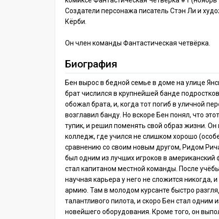
комиксе Фантастическая Четвёрка #1 (ноябрь 
Создатели персонажа писатель Стэн Ли и худ
Кёрби.
Он член команды Фантастическая четвёрка.
Биография
Бен вырос в бедной семье в доме на улице Янс
брат числился в крупнейшей банде подростков
обожал брата, и, когда тот погиб в уличной пе
возглавил банду. Но вскоре Бен понял, что этот
тупик, и решил поменять свой образ жизни. Он 
колледж, где учился не слишком хорошо (особ
сравнению со своим новым другом, Ридом Рич
был одним из лучших игроков в американский 
стал капитаном местной команды. После учёбы
научная карьера у него не сложится никогда, и
армию. Там в молодом курсанте быстро разгл
талантливого пилота, и скоро Бен стал одним 
новейшего оборудования. Кроме того, он вып