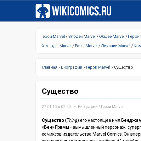
Герои Marvel
/
Злодеи Marvel
/
Общее Marvel
/
Герои
Команды Marvel
/
Расы Marvel
/
Локации Marvel
/
Ком
Главная
»
Биографии
»
Герои Marvel
» Существо
Существо
27.01.15 в 02:40
Биографии
/
Герои Marvel
Существо
(
Thing
) его настоящее имя
Бенджам
«Бен» Гримм
- вымышленный персонаж, суперг
комиксов издательства Marvel Comics. Он впе