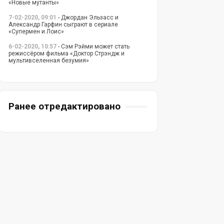
«Новые мутанты»
7-02-2020, 09:01
- Джордан Эльзасс и
Александр Гарфин сыграют в сериале
«Супермен и Лоис»
6-02-2020, 10:57
- Сэм Рэйми может стать
режиссёром фильма «Доктор Стрэндж и
мультивселенная безумия»
Ранее отредактировано