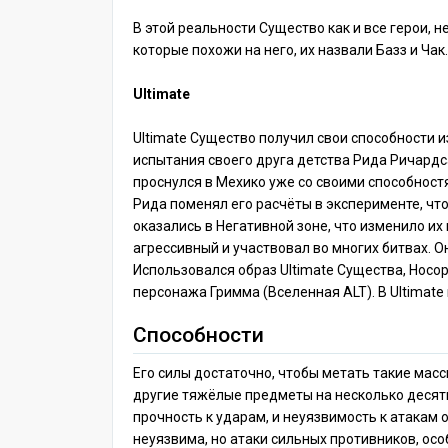
В этой реальности Существо как и все герои, н
которые похожи на него, их назвали Базз и Чак.
Ultimate
Ultimate Существо получил свои способности и
испытания своего друга детства Рида Ричардс
проснулся в Мехико уже со своими способнос
Рида поменял его расчёты в эксперименте, что
оказались в Негативной зоне, что изменило их
агрессивный и участвовал во многих битвах. О
Использовался образ Ultimate Существа, Носор
персонажа Гримма (Вселенная ALT). В Ultimat
Способности
Его силы достаточно, чтобы метать такие масс
другие тяжёлые предметы на несколько десят
прочность к ударам, и неуязвимость к атакам 
неуязвима, но атаки сильных противников, осо