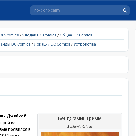
 DC Comics
/
Злодеи DC Comics
/
Общее DC Comics
анды DC Comics
/
Локации DC Comics
/
Устройства
ин Джейкоб
Бенджамин Гримм
ерой из
Benjamin Grimm
рвые появился в