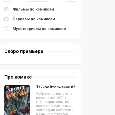
Фильмы по комиксам
Сериалы по комиксам
Мультсериалы по комиксам
Скоро премьера
Про комикс
Тайное Вторжение #2
События начинаются с
персонажей 1970-х
годов, сражающихся
против объединенных
сил Могучих Мстителей
и Тайных Мстителей.