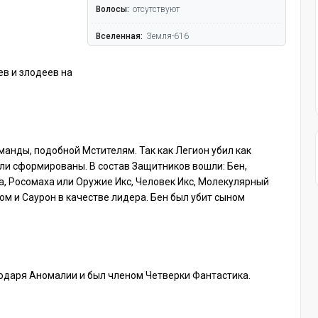
Волосы:
отсутствуют
Вселенная:
Земля-616
ев и злодеев на
манды, подобной Мстителям. Так как Легион убил как
ыли сформированы. В состав Защитников вошли: Бен,
, Росомаха или Оружие Икс, Человек Икс, Молекулярный
ом и Саурон в качестве лидера. Бен был убит сыном
годаря Аномалии и был членом Четверки Фантастика.