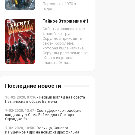
Персонажи 1970-х
годов...
Тайное Вторжение #1
События начинаются с
флэшбэка, группа
Скруллов приходит к
своей Королеве,
которая была изгнана.
Скруллы рассказывают
ей, что их родная
планета была...
Последние новости
16-02-2020, 07:36
- Первый взгляд на Роберта
Паттинсона в образе Бэтмена
7-02-2020, 13:47
- Скотт Дерриксон одобряет
кандидатуру Сэма Рэйми для «Доктора
Стрэнджа 2»
7-02-2020, 10:58
- Волчица, Санспот
и Пушечное ядро на новых кадрах фильма