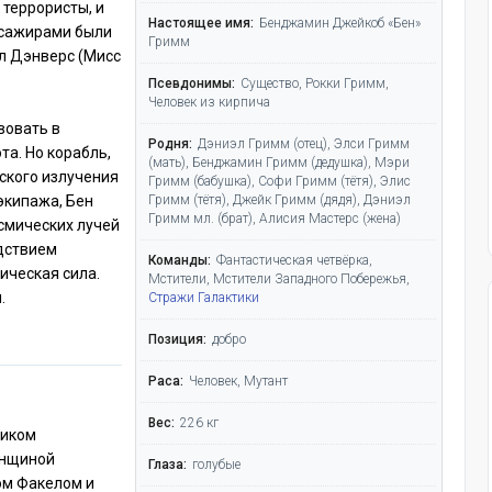
 террористы, и
Настоящее имя:
Бенджамин Джейкоб «Бен»
ссажирами были
Гримм
ол Дэнверс (Мисс
Псевдонимы:
Существо, Рокки Гримм,
Человек из кирпича
вовать в
Родня:
Дэниэл Гримм (отец), Элси Гримм
та. Но корабль,
(мать), Бенджамин Гримм (дедушка), Мэри
еского излучения
Гримм (бабушка), Софи Гримм (тётя), Элис
Гримм (тётя), Джейк Гримм (дядя), Дэниэл
экипажа, Бен
Гримм мл. (брат), Алисия Мастерс (жена)
смических лучей
дствием
Команды:
Фантастическая четвёрка,
ическая сила.
Мстители, Мстители Западного Побережья,
.
Стражи Галактики
Позиция:
добро
Раса:
Человек, Мутант
Вес:
226 кг
ником
енщиной
Глаза:
голубые
ом Факелом и