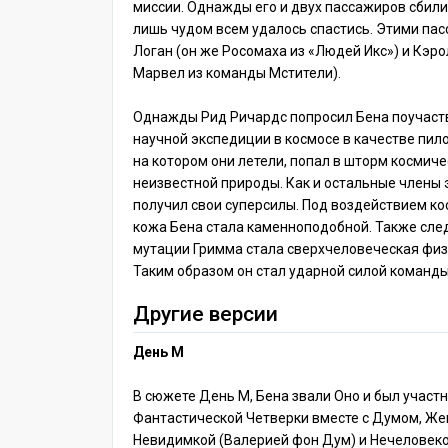
миссии. Однажды его и двух пассажиров сбили
лишь чудом всем удалось спастись. Этими па
Логан (он же Росомаха из «Людей Икс») и Кэр
Марвел из команды Мстители).
Однажды Рид Ричардс попросил Бена поучаст
научной экспедиции в космосе в качестве пило
на котором они летели, попал в шторм космич
неизвестной природы. Как и остальные члены 
получил свои суперсилы. Под воздействием ко
кожа Бена стала каменноподобной. Также сле
мутации Гримма стала сверхчеловеческая физ
Таким образом он стал ударной силой команды
Другие версии
День М
В сюжете День М, Бена звали Оно и был участ
Фантастической Четверки вместе с Думом, Ж
Невидимкой (Валерией фон Дум) и Нечеловек