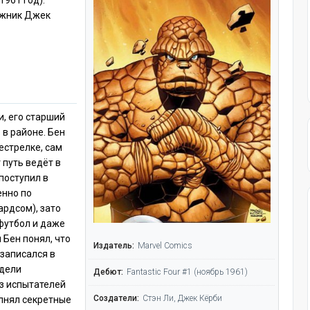
1961 год).
ожник Джек
и, его старший
 в районе. Бен
рестрелке, сам
 путь ведёт в
поступил в
енно по
ардсом), зато
футбол и даже
 Бен понял, что
Издатель:
Marvel Comics
 записался в
ядели
Дебют:
Fantastic Four #1 (ноябрь 1961)
из испытателей
Создатели:
Стэн Ли, Джек Кёрби
олнял секретные