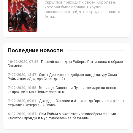
Скруллов приходит к своей Королеве,
которая была изгнана. Скруллы
рассказывают ей, что их родная планета
была...
Последние новости
16-02-2020, 07:36
- Первый взгляд на Роберта Паттинсона в образе
Бэтмена
7-02-2020, 13:47
- Скотт Дерриксон одобряет кандидатуру Сэма
Рэйми для «Доктора Стрэнджа 2»
7-02-2020, 10:58
- Волчица, Санспот и Пушечное ядро на новых
кадрах фильма «Новые мутанты»
7-02-2020, 09:01
- Джордан Эльзасс и Александр Гарфин сыграют в
сериале «Супермен и Лоис»
6-02-2020, 10:57
- Сэм Рэйми может стать режиссёром фильма
«Доктор Стрэндж и мультивселенная безумия»