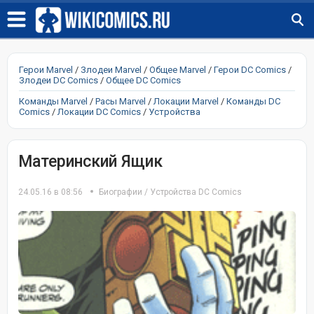
Герои Marvel
/
Злодеи Marvel
/
Общее Marvel
/
Герои DC Comics
/
Злодеи DC Comics
/
Общее DC Comics
Команды Marvel
/
Расы Marvel
/
Локации Marvel
/
Команды DC
Comics
/
Локации DC Comics
/
Устройства
Материнский Ящик
24.05.16 в 08:56
Биографии
/
Устройства DC Comics