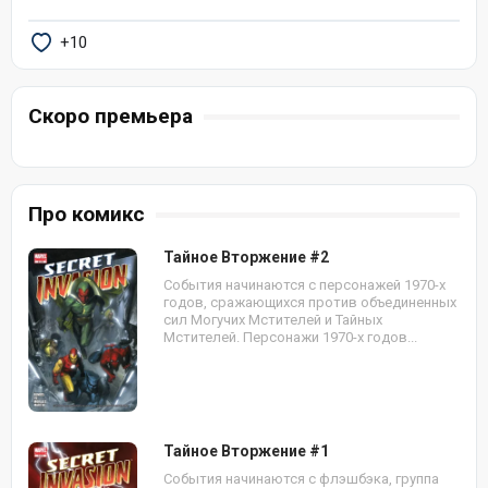
+10
Скоро премьера
Про комикс
Тайное Вторжение #2
События начинаются с персонажей 1970-х
годов, сражающихся против объединенных
сил Могучих Мстителей и Тайных
Мстителей. Персонажи 1970-х годов...
Тайное Вторжение #1
События начинаются с флэшбэка, группа