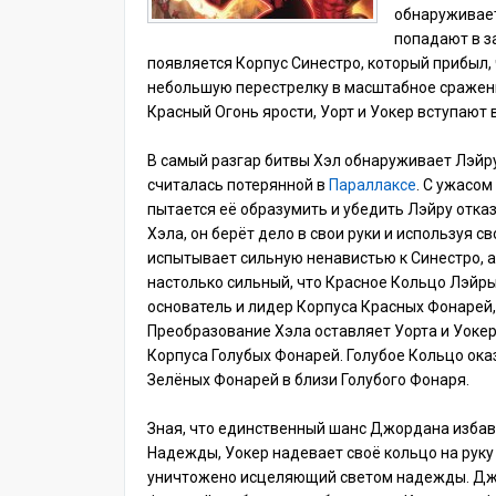
обнаруживает
попадают в з
появляется Корпус Синестро, который прибыл,
небольшую перестрелку в масштабное сражени
Красный Огонь ярости, Уорт и Уокер вступают в
В самый разгар битвы Хэл обнаруживает Лэйр
считалась потерянной в
Параллаксе
. С ужасом
пытается её образумить и убедить Лэйру отказ
Хэла, он берёт дело в свои руки и используя св
испытывает сильную ненавистью к Синестро, а
настолько сильный, что Красное Кольцо Лэйры
основатель и лидер Корпуса Красных Фонарей,
Преобразование Хэла оставляет Уорта и Уокер
Корпуса Голубых Фонарей. Голубое Кольцо ока
Зелёных Фонарей в близи Голубого Фонаря.
Зная, что единственный шанс Джордана избав
Надежды, Уокер надевает своё кольцо на руку
уничтожено исцеляющий светом надежды. Джо