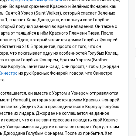
рей. Во время сражения Красных и Зелёных Фонарей, как
, Святой Уокер (Saint Walker), который спасает Зеленых
ра 1, спасает Хэла Джордана, используя своё Голубое
оторый получил ранения во время нападения. Он также с
рта от таящийся в нём Красного Пламени Гнева. После
 планету Одем, который является домом Голубых Фонарей.
ботает на 210.5 процентов, просто от того, что он
ера, что показывает одну из особенностей Голубых Колец.
со вторым Голубым Фонарём, Братом Уортом (Brother
лями Корпуса, Гантетом и Сэйд. Они просят, чтобы Джордан
Синестро
из рук Красных Фонарей, говоря, что Синестро
та.
 соглашается, он вместе с Уортом и Уокером отправляются
смолт (Ysmault), которая является домом Красных Фонарей.
р пытается убедить Хэла присоединиться к Корпусу Голубых
честве их лидера. Джордан не соглашается на данное
и говорит, что он не заинтересован покидать свой Корпус.
о у Уокера имеются другие планы, он говорит Уорту, что им
ь Джордана Голубым Фонарём. После их прибытия, Хэл