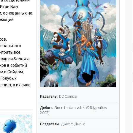
 а создателями
Итан Ван
м, основанных на
 эмоций
сов,
ионального
играть все
онаря
и
Корпуса
ков в событий
ом и Сэйдом,
 Голубых
пис), а их сила
Издатель:
DC Comics
Дебют:
Green Lantern vol. 4 #25 (декабрь
2007)
Создатели:
Джефф Джонс