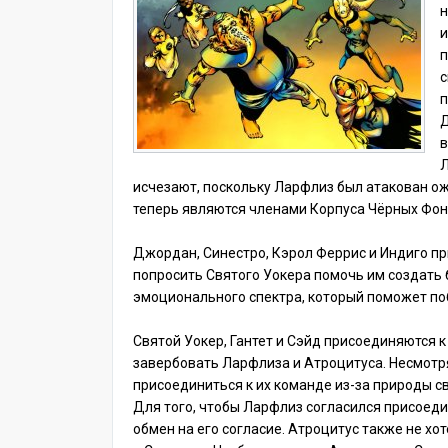
н
и
п
с
п
Д
в
Л
исчезают, поскольку Ларфлиз был атакован о
теперь являются членами Корпуса Чёрных Фон
Джордан, Синестро, Кэрол Феррис и Индиго пр
попросить Святого Уокера помочь им создать 
эмоционального спектра, который поможет п
Святой Уокер, Гантет и Сэйд присоединяются 
завербовать Ларфлиза и Атроцитуса. Несмотря
присоединиться к их команде из-за природы св
Для того, чтобы Ларфлиз согласился присоедин
обмен на его согласие. Атроцитус также не хот