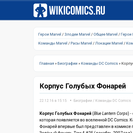
Герои Marvel
/
Злодеи Marvel
/
Общее Marvel
/
Герои
Команды Marvel
/
Расы Marvel
/
Локации Marvel
/
Ком
Главная
»
Биографии
»
Команды DC Comics
» Корпу
Корпус Голубых Фонарей
22.12.16 в 15:15
Биографии
/
Команды DC Comics
Корпус Голубых Фонарей
(
Blue Lantern Corps
) 
которая появляется во вселенной DC Comics. К
Фонарей впервые был представлен в комиксе 