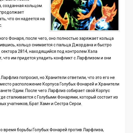
я, созданная кольцом.
 продолжает
ать, что он надеется на
с.
ного Фонаря, после чего, оно полностью заряжает кольца
ившись, кольцо снимается с пальца Джордана и быстро
з сектора 2814, находящийся под контролем Хэла
 что им придется уладить конфликт с Ларфлизом и они
 Ларфлиз попросил, но Хранители ответили, что это его не
ь место расположение Корпуса Голубых Фонарей и Хранители
ланете Одим. После чего Ларфлиз собирает свой Корпус
де сталкивается с Голубыми Фонарями, который состоит из
овых учатников, Брат Хамн и Сестра Серси.
о время борьбы Голубых Фонарей против Ларфлиза,