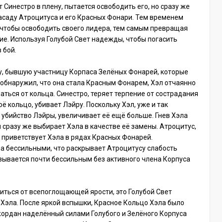
 Синестро в плену, пытается освободить его, но сразу же
асаду Атроцитуса и его Красных Фонари. Тем временем
 чтобы освободить своего лидера, тем самым превращая
е. Используя Голубой Свет надежды, чтобы погасить
 бой.
у, бывшую участницу Корпаса Зелёных Фонарей, которые
 обнаружил, что она стала Красным Фонарем, Хэл отчаянно
аться от кольца. Синестро, теряет терпение от сострадания
оё кольцо, убивает Лэйру. Поскольку Хэл, уже и так
 убийство Лэйры, увеличивает её ещё больше. Гнев Хэла
 сразу же выбирает Хэла в качестве её замены. Атроцитус,
 приветствует Хэла в рядах Красных Фонарей.
а бессильными, что раскрывает Атроцитусу слабость
зывается почти бессильным без активного члена Корпуса
иться от всепоглощающей ярости, это Голубой Свет
 Хэла. После яркой вспышки, Красное Кольцо Хэла было
рдан наделённый силами Голубого и Зелёного Корпуса