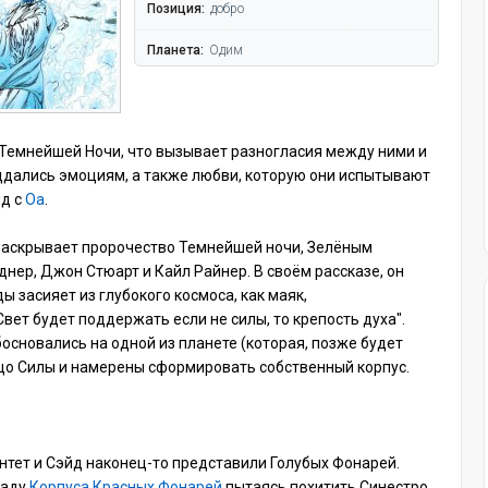
Позиция:
добро
Планета:
Одим
 Темнейшей Ночи, что вызывает разногласия между ними и
поддались эмоциям, а также любви, которую они испытывают
йд с
Оа
.
т раскрывает пророчество Темнейшей ночи, Зелёным
нер, Джон Стюарт и Кайл Райнер. В своём рассказе, он
ды засияет из глубокого космоса, как маяк,
ет будет поддержать если не силы, то крепость духа".
босновались на одной из планете (которая, позже будет
ьцо Силы и намерены сформировать собственный корпус.
нтет и Сэйд наконец-то представили Голубых Фонарей.
саду
Корпуса Красных Фонарей
пытаясь похитить Синестро,