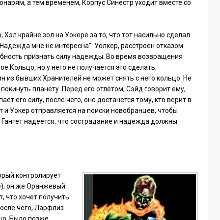
онарям, а тем временем, Корпус Синестр уходит вместе со
, Хэл крайне зол на Уокере за то, что тот насильно сделал
"Надежда мне не интересна". Уолкер, расстроен отказом
собность признать силу надежды. Во время возвращения
е Кольцо, но у него не получается это сделать.
н из бывших Хранителей не может снять с него кольцо. Не
покинуть планету. Перед его отлётом, Сэйд говорит ему,
ает его силу, после чего, оно достанется тому, кто верит в
 и Уокер отправляется на поиски новобранцев, чтобы
к Гантет надеется, что сострадание и надежда должны
орый контролирует
e), он же Оранжевый
т, что хочет получить
после чего, Ларфлиз
цо. Было позже