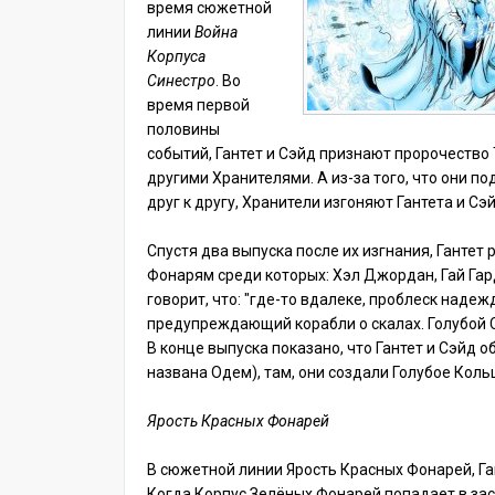
время сюжетной
линии
Война
Корпуса
Синестро
. Во
время первой
половины
событий, Гантет и Сэйд признают пророчество
другими Хранителями. А из-за того, что они 
друг к другу, Хранители изгоняют Гантета и Сэ
Спустя два выпуска после их изгнания, Ганте
Фонарям среди которых: Хэл Джордан, Гай Гард
говорит, что: "где-то вдалеке, проблеск надеж
предупреждающий корабли о скалах. Голубой Св
В конце выпуска показано, что Гантет и Сэйд о
названа Одем), там, они создали Голубое Кол
Ярость Красных Фонарей
В сюжетной линии Ярость Красных Фонарей, Га
Когда Корпус Зелёных Фонарей попадает в за