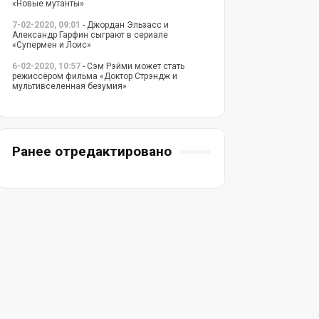
«Новые мутанты»
7-02-2020, 09:01
- Джордан Эльзасс и
Александр Гарфин сыграют в сериале
«Супермен и Лоис»
6-02-2020, 10:57
- Сэм Рэйми может стать
режиссёром фильма «Доктор Стрэндж и
мультивселенная безумия»
Ранее отредактировано