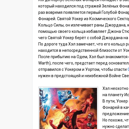
который находился под стражей Зелёных Фона
раз вовремя появляется первый Голубой Фонарь
Фонарей. Святой Уокер из Космического Секто
Кольцо Силы, он излечивает раны Джордана, к
помощью своего кольца избавляет Джона Стюа
чего Святой Уокер берёт с собой Джордана на
По дороге туда Хэл замечает, что его кольцо ра
находится в непосредственной близости от Уок
После прибытию на Одем, Хэл был знакомится 
Warth), после чего, предстает перед основате
отправился с Уокером и Уортом, чтобы спасти
нужен в предстоящей и неизбежной Войне Све
Хэл неохотно
на планету И
В пути, Уоке
Фонарей в ка
предложение 
Но похоже, чт
нужно сделат