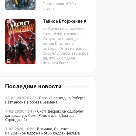
Персонажи 1970-х
годов...
Тайное Вторжение #1
События начинаются с
флэшбэка, группа
Скруллов приходит к
своей Королеве,
которая была изгнана.
Скруллы рассказывают
ей, что их родная
планета была...
Последние новости
16-02-2020, 07:36
- Первый взгляд на Роберта
Паттинсона в образе Бэтмена
7-02-2020, 13:47
- Скотт Дерриксон одобряет
кандидатуру Сэма Рэйми для «Доктора
Стрэнджа 2»
7-02-2020, 10:58
- Волчица, Санспот
и Пушечное ядро на новых кадрах фильма