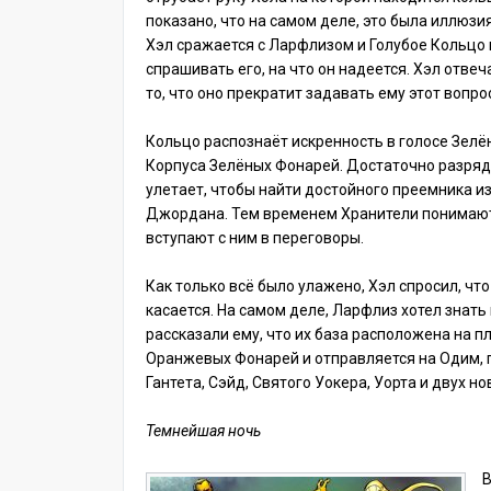
показано, что на самом деле, это была иллюзи
Хэл сражается с Ларфлизом и Голубое Кольцо
спрашивать его, на что он надеется. Хэл отвеч
то, что оно прекратит задавать ему этот вопро
Кольцо распознаёт искренность в голосе Зелё
Корпуса Зелёных Фонарей. Достаточно разряд
улетает, чтобы найти достойного преемника и
Джордана. Тем временем Хранители понимают,
вступают с ним в переговоры.
Как только всё было улажено, Хэл спросил, что
касается. На самом деле, Ларфлиз хотел знат
рассказали ему, что их база расположена на п
Оранжевых Фонарей и отправляется на Одим, г
Гантета, Сэйд, Святого Уокера, Уорта и двух н
Темнейшая ночь
В