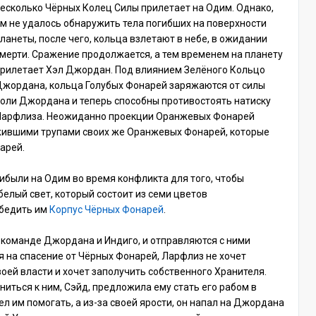
есколько Чёрных Колец Силы прилетает на Одим. Однако,
м не удалось обнаружить тела погибших на поверхности
ланеты, после чего, кольца взлетают в небе, в ожидании
мерти. Сражение продолжается, а тем временем на планету
рилетает Хэл Джордан. Под влиянием Зелёного Кольцо
жордана, кольца Голубых Фонарей заряжаются от силы
оли Джордана и теперь способны противостоять натиску
арфлиза. Неожиданно проекции Оранжевых Фонарей
жившими трупами своих же Оранжевых Фонарей, которые
арей.
ибыли на Одим во время конфликта для того, чтобы
белый свет, который состоит из семи цветов
обедить им
Корпус Чёрных Фонарей
.
к команде Джордана и Индиго, и отправляются с ними
 на спасение от Чёрных Фонарей, Ларфлиз не хочет
оей власти и хочет заполучить собственного Хранителя.
иться к ним, Сэйд, предложила ему стать его рабом в
ел им помогать, а из-за своей ярости, он напал на Джордана