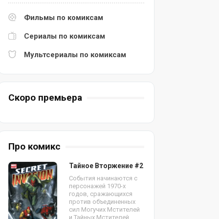
Фильмы по комиксам
Сериалы по комиксам
Мультсериалы по комиксам
Скоро премьера
Про комикс
Тайное Вторжение #2
События начинаются с
персонажей 1970-х
годов, сражающихся
против объединенных
сил Могучих Мстителей
и Тайных Мстителей.