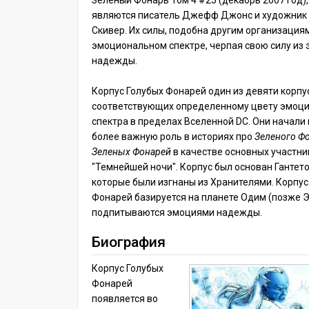
Зелёный Фонарь Том 4 #25 (декабрь 2007 год),
являются писатель Джефф Джонс и художник 
Скивер. Их силы, подобна другим организация
эмоциональном спектре, черпая свою силу из
надежды.
Корпус Голубых Фонарей один из девяти корпу
соответствующих определенному цвету эмоц
спектра в пределах Вселенной DC. Они начали 
более важную роль в историях про
Зеленого Ф
Зеленых Фонарей
в качестве основных участни
"Темнейшей ночи". Корпус был основан Гантет
которые были изгнаны из Хранителями. Корпус
Фонарей базируется на планете Одим (позже Эл
подпитываются эмоциями надежды.
Биография
Корпус Голубых
Фонарей
появляется во