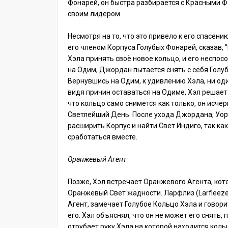
Фонарей, он быстра разбирается с Красными Ф
своим лидером.
Несмотря на то, что это привело к его спасению
его членом Корпуса Голубых Фонарей, сказав, 
Хэла принять своё новое кольцо, и его неспо
на Одим, Джордан пытается снять с себя Голубо
Вернувшись на Одим, к удивлению Хэла, ни оди
видя причин оставаться на Одиме, Хэл решает 
что кольцо само снимется как только, он исчерп
Светлейший День. После ухода Джордана, Уорт
расширить Корпус и найти Свет Индиго, так ка
сработаться вместе.
Оранжевый Агент
Позже, Хэл встречает Оранжевого Агента, кот
Оранжевый Свет жадности. Ларфлиз (Larfleez
Агент, замечает Голубое Кольцо Хэла и говори
его. Хэл объяснял, что он не может его снять, 
отрубает руку Хэла на которой находится коль