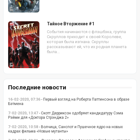
Тайное Вторжение #1
События начинаются с флэшбэка, группа
Скруллов приходит к своей Королеве,
которая была изгнана. Скруллы
рассказывают ей, что их родная планета
была...
Последние новости
16-02-2020, 07:36
- Первый взгляд на Роберта Паттинсона в образе
Бэтмена
7-02-2020, 13:47
- Скотт Дерриксон одобряет кандидатуру Сэма
Рэйми для «Доктора Стрэнджа 2»
7-02-2020, 10:58
- Волчица, Санспот и Пушечное ядро на новых
кадрах фильма «Новые мутанты»