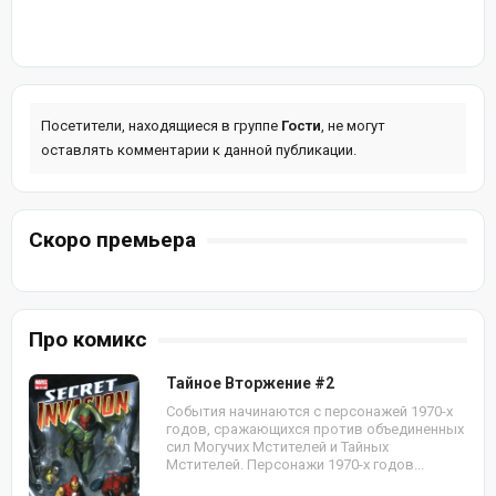
Посетители, находящиеся в группе
Гости
, не могут
оставлять комментарии к данной публикации.
Скоро премьера
Про комикс
Тайное Вторжение #2
События начинаются с персонажей 1970-х
годов, сражающихся против объединенных
сил Могучих Мстителей и Тайных
Мстителей. Персонажи 1970-х годов...