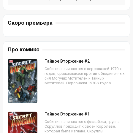
Скоро премьера
Про комикс
Тайное Вторжение #2
События начинаются с персонажей 1970-х
годов, сражающихся против объединенных
сил Могучих Мстителей и Тайных
Мстителей. Персонажи 1970-х годов...
Тайное Вторжение #1
События начинаются с флэшбэка, группа
Скруллов приходит к своей Королеве,
которая была изгнана. Скруллы