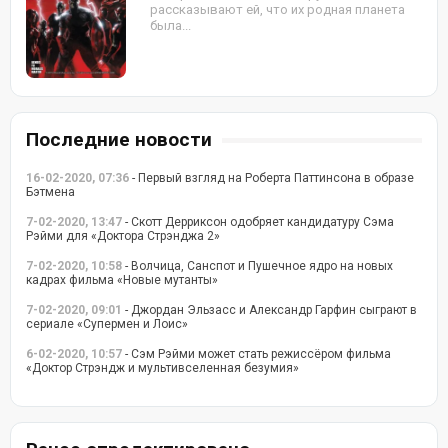
рассказывают ей, что их родная планета
была...
Последние новости
16-02-2020, 07:36
- Первый взгляд на Роберта Паттинсона в образе
Бэтмена
7-02-2020, 13:47
- Скотт Дерриксон одобряет кандидатуру Сэма
Рэйми для «Доктора Стрэнджа 2»
7-02-2020, 10:58
- Волчица, Санспот и Пушечное ядро на новых
кадрах фильма «Новые мутанты»
7-02-2020, 09:01
- Джордан Эльзасс и Александр Гарфин сыграют в
сериале «Супермен и Лоис»
6-02-2020, 10:57
- Сэм Рэйми может стать режиссёром фильма
«Доктор Стрэндж и мультивселенная безумия»