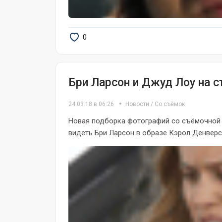
0
Бри Ларсон и Джуд Лоу на 
24.03.18 в 06:26
Новости
/
Со съёмок
Новая подборка фотографий со съёмочной
видеть Бри Ларсон в образе Кэрол Денверс,