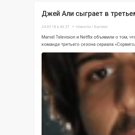
Джей Али сыграет в третье
24.03.18 в 06:27
Новости
/
Кастинг
Marvel Television и Netflix объявили о том,
команде третьего сезона сериала «Сорвиголо