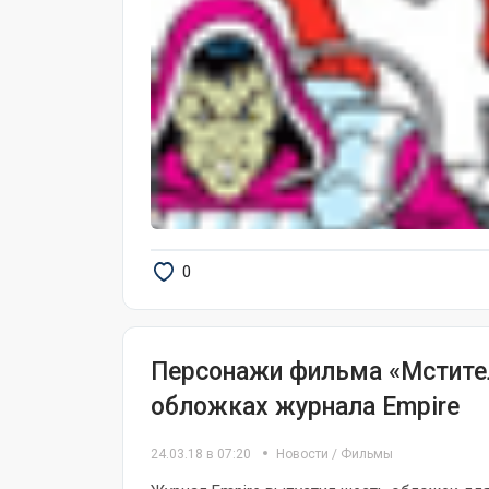
0
Персонажи фильма «Мстител
обложках журнала Empire
24.03.18 в 07:20
Новости
/
Фильмы