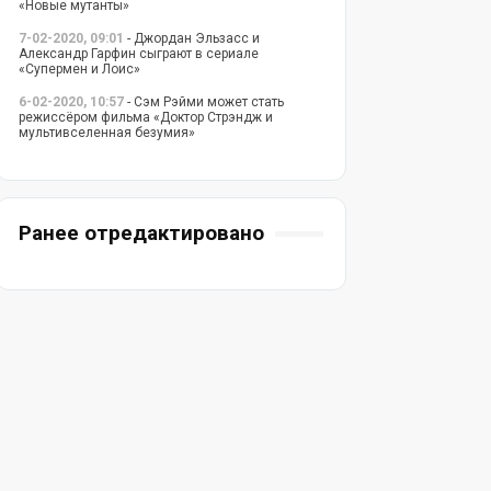
«Новые мутанты»
7-02-2020, 09:01
- Джордан Эльзасс и
Александр Гарфин сыграют в сериале
«Супермен и Лоис»
6-02-2020, 10:57
- Сэм Рэйми может стать
режиссёром фильма «Доктор Стрэндж и
мультивселенная безумия»
Ранее отредактировано