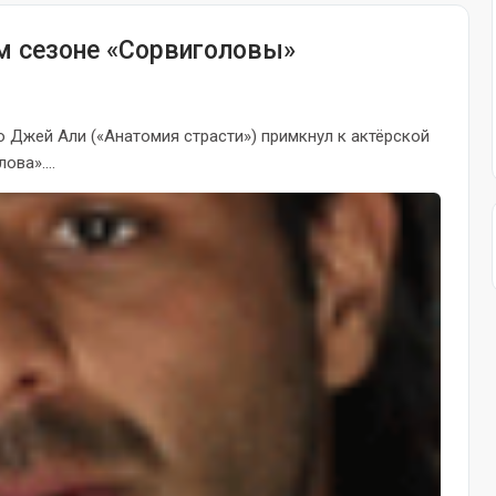
м сезоне «Сорвиголовы»
 что Джей Али («Анатомия страсти») примкнул к актёрской
ва»....