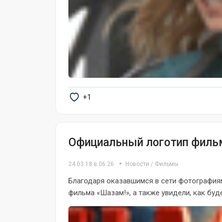
+1
Официальный логотип филь
24.03.18 в 06:26
Новости
/
Фильмы
Благодаря оказавшимся в сети фотографиям
фильма «Шазам!», а также увидели, как буде