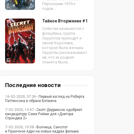
Персонажи 1970-х
годов...
Тайное Вторжение #1
События начинаются с
флэшбэка, группа
Скруллов приходит к
своей Королеве,
которая была изгнана.
Скруллы рассказывают
ей, что их родная
планета была...
Последние новости
16-02-2020, 07:36
- Первый взгляд на Роберта
Паттинсона в образе Бэтмена
7-02-2020, 13:47
- Скотт Дерриксон одобряет
кандидатуру Сэма Рэйми для «Доктора
Стрэнджа 2»
7-02-2020, 10:58
- Волчица, Санспот
и Пушечное ядро на новых кадрах фильма