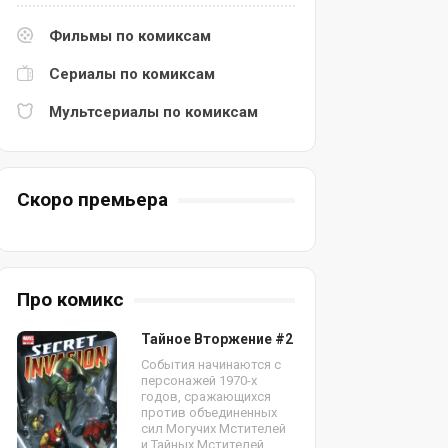
Фильмы по комиксам
Сериалы по комиксам
Мультсериалы по комиксам
Скоро премьера
Про комикс
Тайное Вторжение #2
События начинаются с
персонажей 1970-х
годов, сражающихся
против объединенных
сил Могучих Мстителей
и Тайных Мстителей.