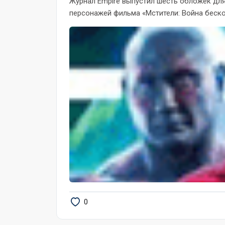
Журнал Empire выпустил шесть обложек для
персонажей фильма «Мстители: Война бескон
0