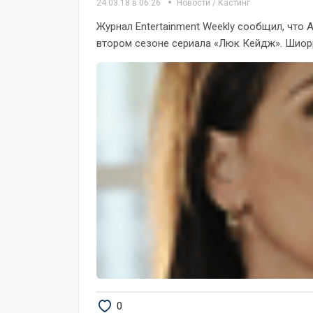
24.03.18 в 06:26
Новости
/
Кастинг
Журнал Entertainment Weekly сообщил, что
втором сезоне сериала «Люк Кейдж». Шиорр
0