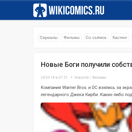
Сериалы
Фильмы
Со съёмок
Кастинг
Новые Боги получили собс
24.03.18 в 07:21
Новости
/
Фильмы
Компания Warner Bros. и DC взялись за эк
легендарного Джека Кирби. Каких-либо подр