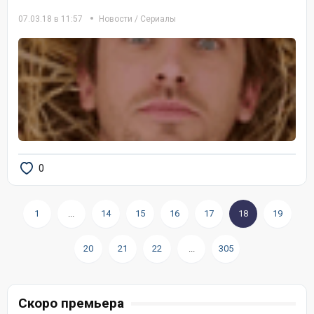
07.03.18 в 11:57
Новости
/
Сериалы
0
1
...
14
15
16
17
18
19
20
21
22
...
305
Скоро премьера