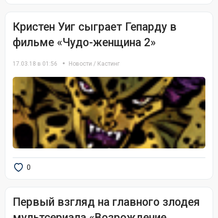
Кристен Уиг сыграет Гепарду в
фильме «Чу­до-жен­щи­на 2»
17.03.18 в 01:56
Новости
/
Кастинг
0
Первый взгляд на главного злодея
мультсериала «Возрождение