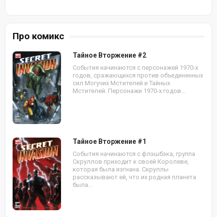
Про комикс
Тайное Вторжение #2
События начинаются с персонажей 1970-х
годов, сражающихся против объединенных
сил Могучих Мстителей и Тайных
Мстителей. Персонажи 1970-х годов...
Тайное Вторжение #1
События начинаются с флэшбэка, группа
Скруллов приходит к своей Королеве,
которая была изгнана. Скруллы
рассказывают ей, что их родная планета
была...