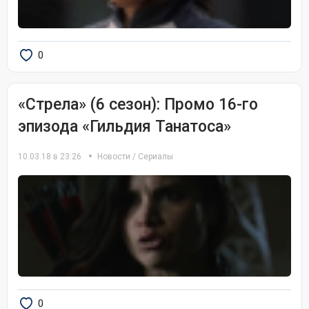
0
«Стрела» (6 сезон): Промо 16-го
эпизода «Гильдия Танатоса»
10.03.18 в 23:26
Новости
/
Сериалы
0