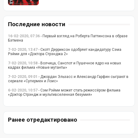
Последние новости
16-02-2020, 07:36
- Первый взгляд на Роберта Паттинсона в образе
Бэтмена
7-02-2020, 13:47
- Скотт Дерриксон одобряет кандидатуру Сэма
Рэйми для «Доктора Стрэнджа 2»
7-02-2020, 10:58
- Волчица, Санспот и Пушечное ядро на новых
кадрах фильма «Новые мутанты»
7-02-2020, 09:01
- Джордан Эльзасс и Александр Гарфин сыграют в
сериале «Супермен и Лоис»
6-02-2020, 10:57
- Сэм Рэйми может стать режиссёром фильма
«Доктор Стрэндж и мультивселенная безумия»
Ранее отредактировано