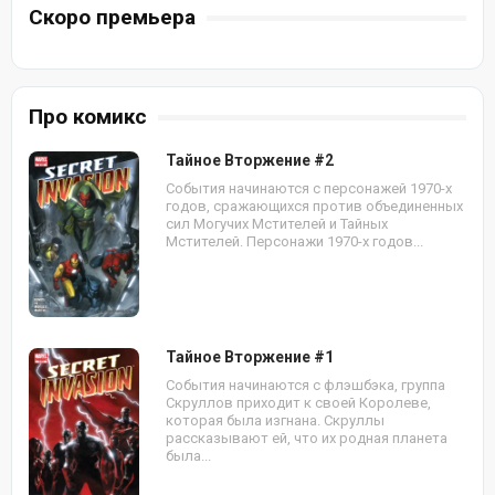
Скоро премьера
Про комикс
Тайное Вторжение #2
События начинаются с персонажей 1970-х
годов, сражающихся против объединенных
сил Могучих Мстителей и Тайных
Мстителей. Персонажи 1970-х годов...
Тайное Вторжение #1
События начинаются с флэшбэка, группа
Скруллов приходит к своей Королеве,
которая была изгнана. Скруллы
рассказывают ей, что их родная планета
была...