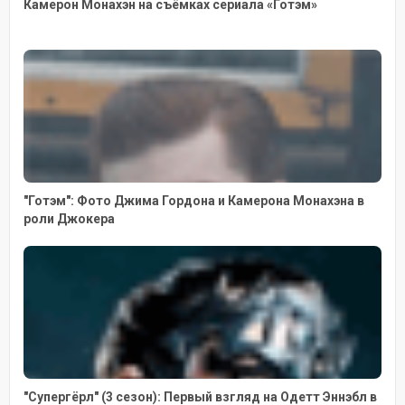
Камерон Монахэн на съёмках сериала «Готэм»
"Готэм": Фото Джима Гордона и Камерона Монахэна в
роли Джокера
"Супергёрл" (3 сезон): Первый взгляд на Одетт Эннэбл в