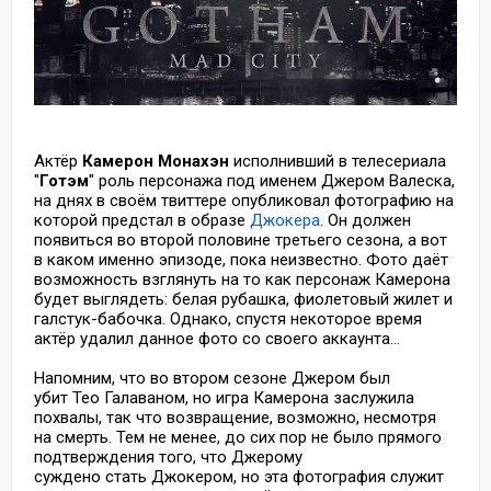
Актёр
Камерон Монахэн
исполнивший в телесериала
"
Готэм
" роль персонажа под именем Джером Валеска,
на днях в своём твиттере опубликовал фотографию на
которой предстал в образе
Джокера
. Он должен
появиться во второй половине третьего сезона, а вот
в каком именно эпизоде, пока неизвестно. Фото даёт
возможность взглянуть на то как персонаж Камерона
будет выглядеть: белая рубашка, фиолетовый жилет и
галстук-бабочка. Однако, спустя некоторое время
актёр удалил данное фото со своего аккаунта...
Напомним, что во втором сезоне Джером был
убит Тео
Галаваном, но игра Камерона заслужила
похвалы, так что возвращение, возможно, несмотря
на смерть. Тем не менее, до сих пор не было прямого
подтверждения того, что Джерому
суждено стать Джокером, но эта фотография служит