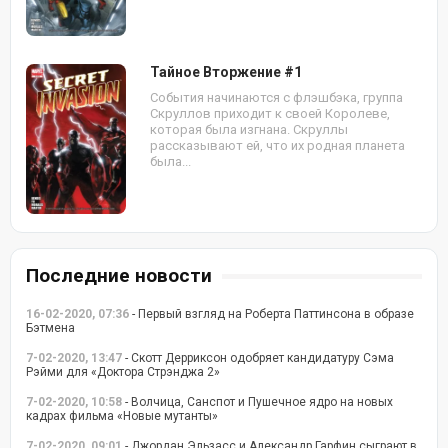
Тайное Вторжение #1
События начинаются с флэшбэка, группа
Скруллов приходит к своей Королеве,
которая была изгнана. Скруллы
рассказывают ей, что их родная планета
была...
Последние новости
16-02-2020, 07:36
- Первый взгляд на Роберта Паттинсона в образе
Бэтмена
7-02-2020, 13:47
- Скотт Дерриксон одобряет кандидатуру Сэма
Рэйми для «Доктора Стрэнджа 2»
7-02-2020, 10:58
- Волчица, Санспот и Пушечное ядро на новых
кадрах фильма «Новые мутанты»
7-02-2020, 09:01
- Джордан Эльзасс и Александр Гарфин сыграют в