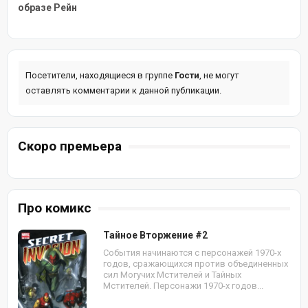
образе Рейн
Посетители, находящиеся в группе
Гости
, не могут
оставлять комментарии к данной публикации.
Скоро премьера
Про комикс
Тайное Вторжение #2
События начинаются с персонажей 1970-х
годов, сражающихся против объединенных
сил Могучих Мстителей и Тайных
Мстителей. Персонажи 1970-х годов...