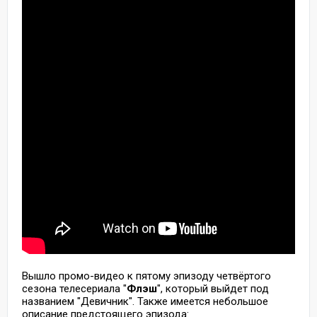
Вышло промо-видео к пятому эпизоду четвёртого
сезона телесериала "
Флэш
", который выйдет под
названием "Девичник". Также имеется небольшое
описание предстоящего эпизода: