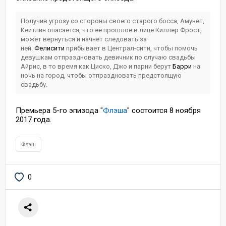
Получив угрозу со стороны своего старого босса, Амунет,
Кейтлин опасается, что её прошлое в лице Киллер Фрост,
может вернуться и начнёт следовать за
ней.
Фелисити
прибывает в Централ-сити, чтобы помочь
девушкам отпраздновать девичник по случаю свадьбы
Айрис, в то время как Циско, Джо и парни берут
Барри
на
ночь на город, чтобы отпраздновать предстоящую
свадьбу.
Премьера 5-го эпизода "
Флэша
" состоится 8 ноября
2017 года.
Флэш
0