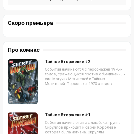
Скоро премьера
Про комикс
Тайное Вторжение #2
События начинаются с персонажей 1970-х
годов, сражающихся против объединенных
сил Могучих Мстителей и Тайных
Мстителей. Персонажи 1970-х годов...
Тайное Вторжение #1
События начинаются с флэшбэка, группа
Скруллов приходит к своей Королеве,
которая была изгнана. Скруллы