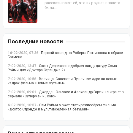
рассказывают ей, что их родная планета
была...
Последние новости
16-02-2020, 07:36
- Первый взгляд на Роберта Паттинсона в образе
Бэтмена
7-02-2020, 13:47
- Скотт Дерриксон одобряет кандидатуру Сэма
Рэйми для «Доктора Стрэнджа 2»
7-02-2020, 10:58
- Волчица, Санспот и Пушечное ядро на новых
кадрах фильма «Новые мутанты»
7-02-2020, 09:01
- Джордан Эльзасс и Александр Гарфин сыграют в
сериале «Супермен и Лоис»
6-02-2020, 10:57
- Сэм Рэйми может стать режиссёром фильма
«Доктор Стрэндж и мультивселенная безумия»