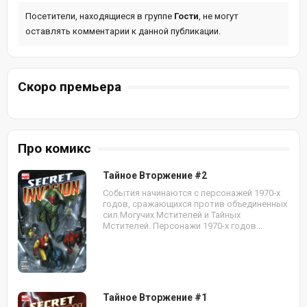
Посетители, находящиеся в группе
Гости
, не могут
оставлять комментарии к данной публикации.
Скоро премьера
Про комикс
Тайное Вторжение #2
События начинаются с персонажей 1970-х
годов, сражающихся против объединенных
сил Могучих Мстителей и Тайных
Мстителей. Персонажи 1970-х годов...
Тайное Вторжение #1