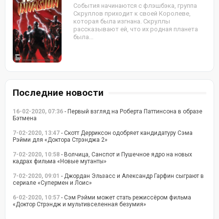
События начинаются с флэшбэка, группа
Скруллов приходит к своей Королеве,
которая была изгнана. Скруллы
рассказывают ей, что их родная планета
была...
Последние новости
16-02-2020, 07:36
- Первый взгляд на Роберта Паттинсона в образе
Бэтмена
7-02-2020, 13:47
- Скотт Дерриксон одобряет кандидатуру Сэма
Рэйми для «Доктора Стрэнджа 2»
7-02-2020, 10:58
- Волчица, Санспот и Пушечное ядро на новых
кадрах фильма «Новые мутанты»
7-02-2020, 09:01
- Джордан Эльзасс и Александр Гарфин сыграют в
сериале «Супермен и Лоис»
6-02-2020, 10:57
- Сэм Рэйми может стать режиссёром фильма
«Доктор Стрэндж и мультивселенная безумия»