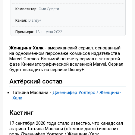
Композитор:
Эми Доэрти
Канал:
Disney+
Премьера:
18 августа 2022
Женщина-Халк
- американский сериал, основанный
на одноимённом персонаже комиксов издательства
Marvel Comics. Восьмой по счёту сериал в четвёртой
фазе Кинематографической вселенной Marvel. Сериал
будет выходить на сервисе Disney+.
Актёрский состав
Татьяна Маслани -
Дженнифер Уолтерс / Женщина-
Халк
Кастинг
17 сентября 2020 года стало известно, что канадская
актриса Татьяна Маслани («Темное дитя») исполнит
роль Дженнифер Уолтерс / Женщина-Халк.