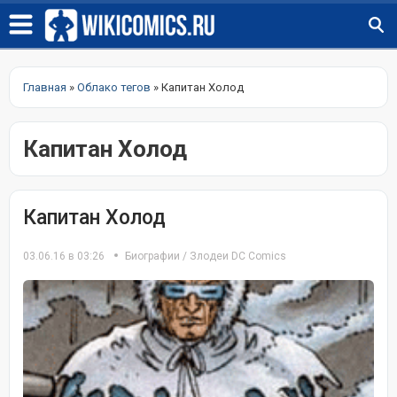
Главная
»
Облако тегов
» Капитан Холод
Капитан Холод
Капитан Холод
03.06.16 в 03:26
Биографии
/
Злодеи DC Comics