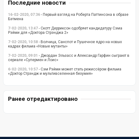
Последние новости
16-02-2020, 07:36
- Первый взгляд на Роберта Паттинсона в образе
Бэтмена
7-02-2020, 13:47
- Скотт Дерриксон одобряет кандидатуру Сэма
Рэйми для «Доктора Стрэнджа 2»
7-02-2020, 10:58
- Волчица, Санспот и Пушечное ядро на новых
кадрах фильма «Новые мутанты»
7-02-2020, 09:01
- Джордан Эльзасс и Александр Гарфин сыграют в
сериале «Супермен и Лоис»
6-02-2020, 10:57
- Сэм Рэйми может стать режиссёром фильма
«Доктор Стрэндж и мультивселенная безумия»
Ранее отредактировано