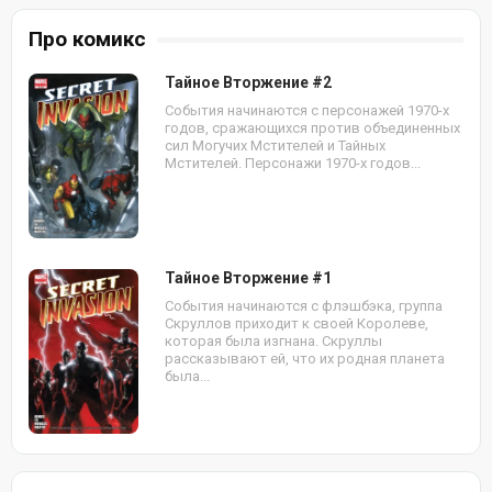
Про комикс
Тайное Вторжение #2
События начинаются с персонажей 1970-х
годов, сражающихся против объединенных
сил Могучих Мстителей и Тайных
Мстителей. Персонажи 1970-х годов...
Тайное Вторжение #1
События начинаются с флэшбэка, группа
Скруллов приходит к своей Королеве,
которая была изгнана. Скруллы
рассказывают ей, что их родная планета
была...