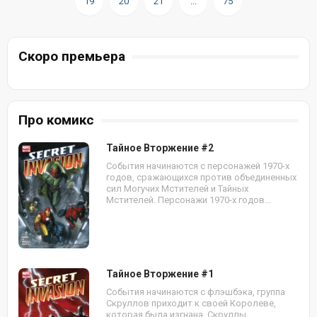
19
20
21
...
75
Скоро премьера
Про комикс
Тайное Вторжение #2
События начинаются с персонажей 1970-х
годов, сражающихся против объединенных
сил Могучих Мстителей и Тайных
Мстителей. Персонажи 1970-х годов...
Тайное Вторжение #1
События начинаются с флэшбэка, группа
Скруллов приходит к своей Королеве,
которая была изгнана. Скруллы