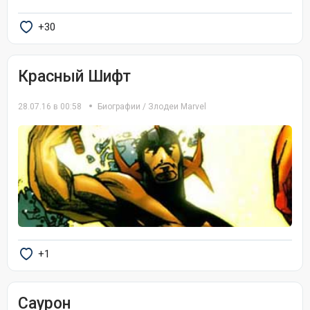
+30
Красный Шифт
28.07.16 в 00:58
Биографии
/
Злодеи Marvel
+1
Саурон