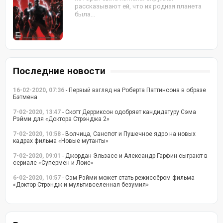
рассказывают ей, что их родная планета
была...
Последние новости
16-02-2020, 07:36
- Первый взгляд на Роберта Паттинсона в образе
Бэтмена
7-02-2020, 13:47
- Скотт Дерриксон одобряет кандидатуру Сэма
Рэйми для «Доктора Стрэнджа 2»
7-02-2020, 10:58
- Волчица, Санспот и Пушечное ядро на новых
кадрах фильма «Новые мутанты»
7-02-2020, 09:01
- Джордан Эльзасс и Александр Гарфин сыграют в
сериале «Супермен и Лоис»
6-02-2020, 10:57
- Сэм Рэйми может стать режиссёром фильма
«Доктор Стрэндж и мультивселенная безумия»