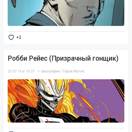
+2
Робби Рейес (Призрачный гонщик)
25.07.16 в 18:37
Биографии
/
Герои Marvel