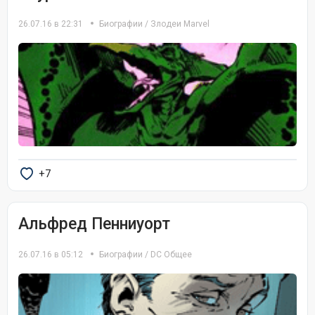
26.07.16 в 22:31
Биографии
/
Злодеи Marvel
+7
Альфред Пенниуорт
26.07.16 в 05:12
Биографии
/
DC Общее