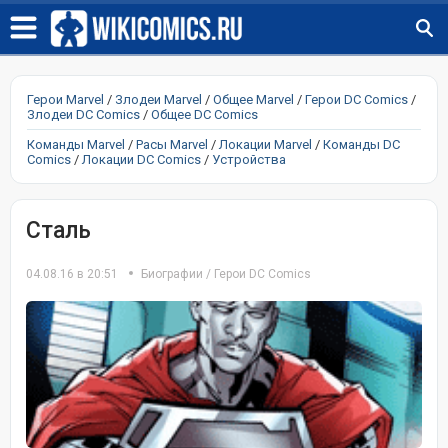
Герои Marvel
/
Злодеи Marvel
/
Общее Marvel
/
Герои DC Comics
/
Злодеи DC Comics
/
Общее DC Comics
Команды Marvel
/
Расы Marvel
/
Локации Marvel
/
Команды DC
Comics
/
Локации DC Comics
/
Устройства
Сталь
04.08.16 в 20:51
Биографии
/
Герои DC Comics