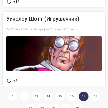
+12
Уинслоу Шотт (Игрушечник)
24.07.16 в 03:08
Биографии
/
Злодеи DC Comics
+3
1
...
13
14
15
16
17
18