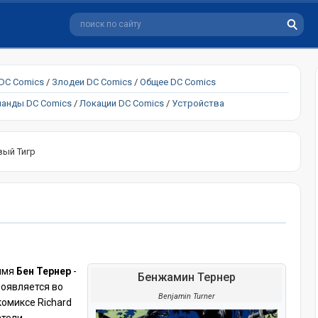
 DC Comics
/
Злодеи DC Comics
/
Общее DC Comics
анды DC Comics
/
Локации DC Comics
/
Устройства
вый Тигр
 имя
Бен Тернер
-
Бенжамин Тернер
оявляется во
Benjamin Turner
комиксе Richard