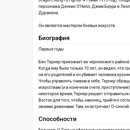
Dragon, Kung Fu Fighter #1 (май 1975 год). Созд
персонажа Деннис О’Нилл, Джим Берри и Лео
Дуранона.
Он является мастером боевых искусств.
Биография
Первые годы
Бен Тернер приезжает из чёрнокожего района 
Когда ему было только 10 лет, он видел, что г
на его родителей и он убивает человека кухо
Чтобы управлять гневом в себе, Тернер обращ
искусствам (и в конечном счете, преступление)
некоторое время, Тернер решает отправиться
Восток для того, чтобы, наконец, прийти к сог
своими демонами. Там, он встречает О-сэнсэй.
Способности