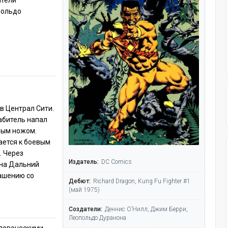
атели
польдо
в Централ Сити.
рабитель напал
нным ножом.
ается к боевым
. Через
Издатель:
DC Comics
 на Дальний
лашению со
Дебют:
Richard Dragon, Kung Fu Fighter #1
(май 1975)
Создатели:
Деннис О’Нилл, Джим Берри,
Леопольдо Дуранона