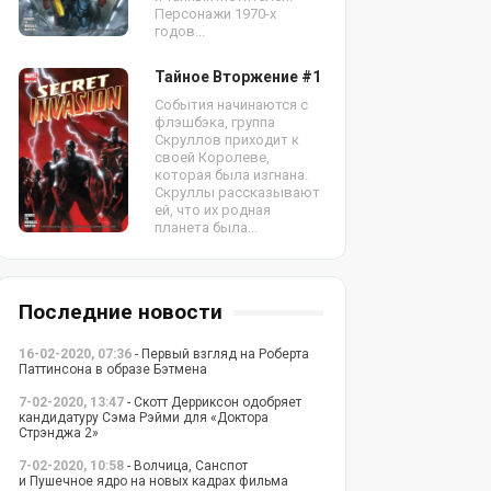
Персонажи 1970-х
годов...
Тайное Вторжение #1
События начинаются с
флэшбэка, группа
Скруллов приходит к
своей Королеве,
которая была изгнана.
Скруллы рассказывают
ей, что их родная
планета была...
Последние новости
16-02-2020, 07:36
- Первый взгляд на Роберта
Паттинсона в образе Бэтмена
7-02-2020, 13:47
- Скотт Дерриксон одобряет
кандидатуру Сэма Рэйми для «Доктора
Стрэнджа 2»
7-02-2020, 10:58
- Волчица, Санспот
и Пушечное ядро на новых кадрах фильма