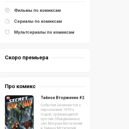
Фильмы по комиксам
Сериалы по комиксам
Мультсериалы по комиксам
Скоро премьера
Про комикс
Тайное Вторжение #2
События начинаются с
персонажей 1970-х
годов, сражающихся
против объединенных
сил Могучих Мстителей
и Тайных Мстителей.