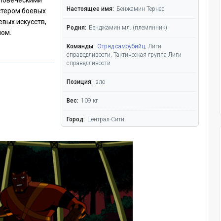
еловеческими
Настоящее имя:
Бенжамин Тернер
стером боевых
евых искусств,
Родня:
Бенджамин мл. (племянник)
ном.
Команды:
Отряд самоубийц
, Лиги
справедливости, Тактическая группа Лиги
справедливости
Позиция:
зло
Вес:
109 кг
Город:
Централ-Сити