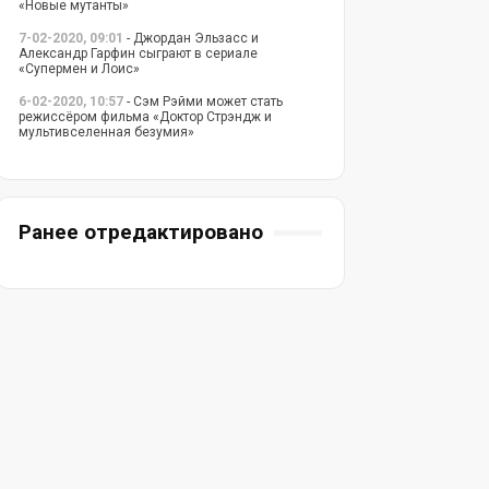
«Новые мутанты»
7-02-2020, 09:01
- Джордан Эльзасс и
Александр Гарфин сыграют в сериале
«Супермен и Лоис»
6-02-2020, 10:57
- Сэм Рэйми может стать
режиссёром фильма «Доктор Стрэндж и
мультивселенная безумия»
Ранее отредактировано