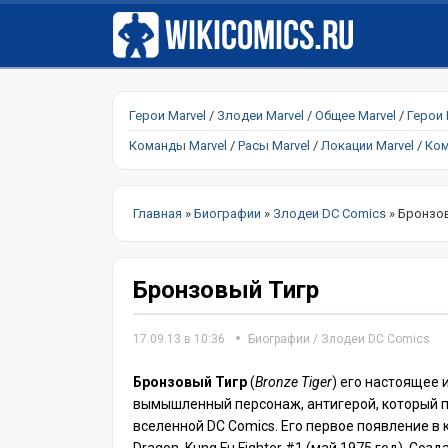
Герои Marvel
/
Злодеи Marvel
/
Общее Marvel
/
Герои
Команды Marvel
/
Расы Marvel
/
Локации Marvel
/
Ком
Главная
»
Биографии
»
Злодеи DC Comics
» Бронзо
Бронзовый Тигр
17.09.13 в 10:36
Биографии
/
Злодеи DC Comics
Бронзовый Тигр
(
Bronze Tiger
) его настоящее
вымышленный персонаж, антигерой, который п
вселенной DC Comics. Его первое появление в 