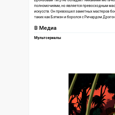
Бронзовый Тигр не обладает никакими метач
полномочиями, но является превосходным ма
искусств. Он превзошел заметных мастеров бо
таких как Бэтмэн и боролся с Ричардом Дрэго
В Медиа
Мультсериалы