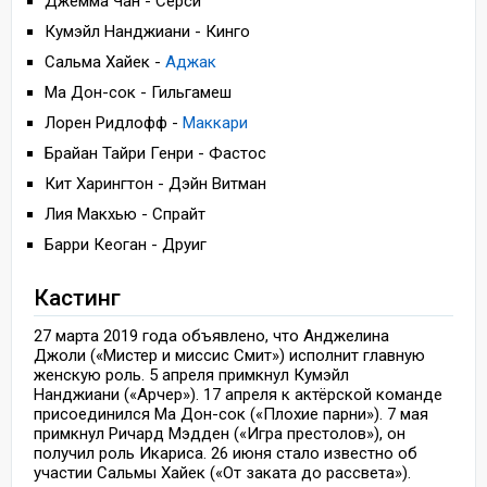
Джемма Чан - Серси
Кумэйл Нанджиани - Кинго
Сальма Хайек -
Аджак
Ма Дон-сок - Гильгамеш
Лорен Ридлофф -
Маккари
Брайан Тайри Генри - Фастос
Кит Харингтон - Дэйн Витман
Лия Макхью - Спрайт
Барри Кеоган - Друиг
Кастинг
27 марта 2019 года объявлено, что Анджелина
Джоли («Мистер и миссис Смит») исполнит главную
женскую роль. 5 апреля примкнул Кумэйл
Нанджиани («Арчер»). 17 апреля к актёрской команде
присоединился Ма Дон-сок («Плохие парни»). 7 мая
примкнул Ричард Мэдден («Игра престолов»), он
получил роль Икариса. 26 июня стало известно об
участии Сальмы Хайек («От заката до рассвета»).