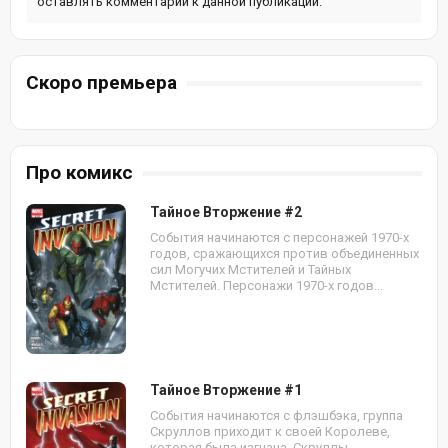
оставлять комментарии к данной публикации.
Скоро премьера
Про комикс
Тайное Вторжение #2
События начинаются с персонажей 1970-х
годов, сражающихся против объединенных
сил Могучих Мстителей и Тайных
Мстителей. Персонажи 1970-х годов...
Тайное Вторжение #1
События начинаются с флэшбэка, группа
Скруллов приходит к своей Королеве,
которая была изгнана. Скруллы