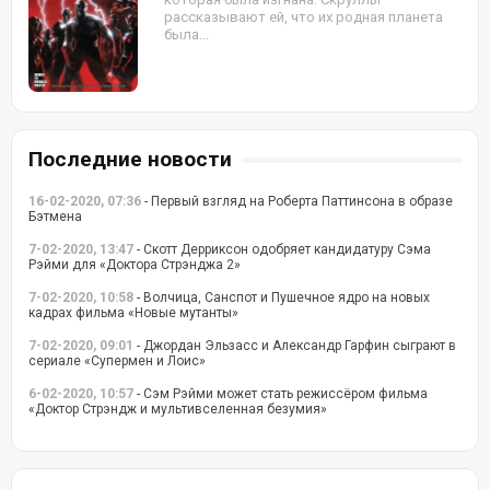
рассказывают ей, что их родная планета
была...
Последние новости
16-02-2020, 07:36
- Первый взгляд на Роберта Паттинсона в образе
Бэтмена
7-02-2020, 13:47
- Скотт Дерриксон одобряет кандидатуру Сэма
Рэйми для «Доктора Стрэнджа 2»
7-02-2020, 10:58
- Волчица, Санспот и Пушечное ядро на новых
кадрах фильма «Новые мутанты»
7-02-2020, 09:01
- Джордан Эльзасс и Александр Гарфин сыграют в
сериале «Супермен и Лоис»
6-02-2020, 10:57
- Сэм Рэйми может стать режиссёром фильма
«Доктор Стрэндж и мультивселенная безумия»