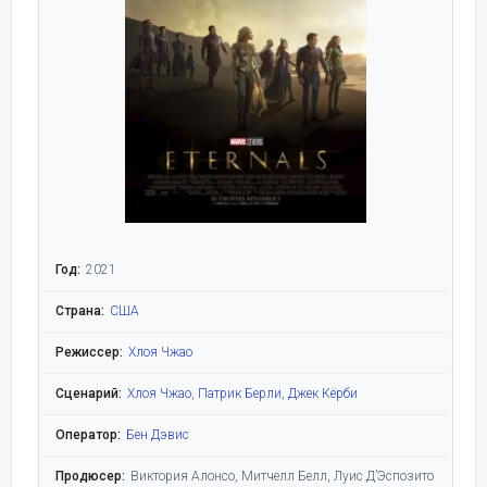
Год:
2021
Страна:
США
Режиссер:
Хлоя Чжао
Сценарий:
Хлоя Чжао
,
Патрик Берли
,
Джек Кёрби
Оператор:
Бен Дэвис
Продюсер:
Виктория Алонсо, Митчелл Белл, Луис Д’Эспозито